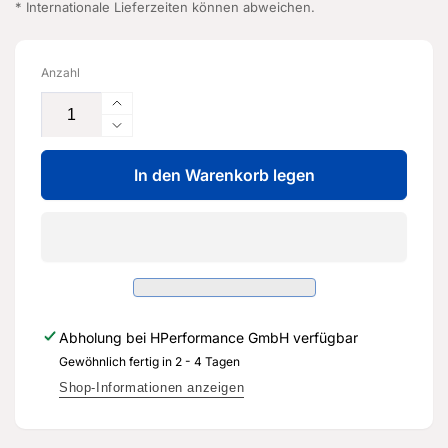
* Internationale Lieferzeiten können abweichen.
Anzahl
Erhöhe
die
Verringere
Menge
die
für
In den Warenkorb legen
Menge
Firmenschild
für
-
Firmenschild
8T0
-
103
8T0
940
103
A
940
-
A
Abholung bei
HPerformance GmbH
verfügbar
Original
-
Ersatzteil
Gewöhnlich fertig in 2 - 4 Tagen
Original
für
Ersatzteil
Shop-Informationen anzeigen
Audi
für
RS3
Audi
Sportback