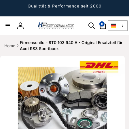
Direkt
zum
Qualittät & Performance seit 2009
Inhalt
0
0
Artikel
Einloggen
Firmenschild - 8T0 103 940 A - Original Ersatzteil für
Home
Audi RS3 Sportback
ktinformationen
gen