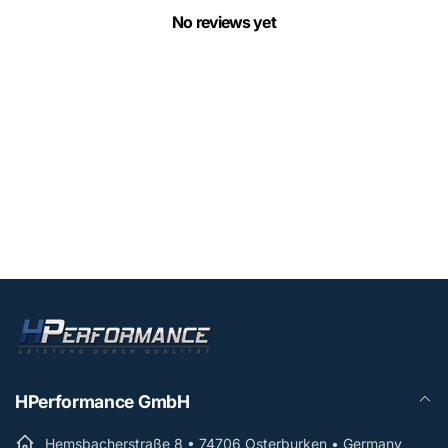
No reviews yet
HPerformance GmbH
Hemsbacherstraße 8 • 74706 Osterburken • Germany