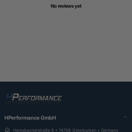
No reviews yet
HPerformance GmbH
Hemsbacherstraße 8 • 74706 Osterburken • Germany