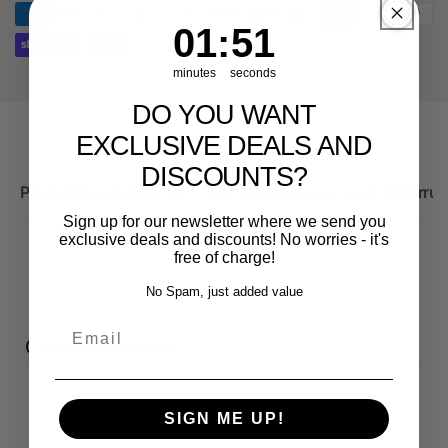
Sportback
1
:
Countdown ends in:
51
01
:
51
minutes
seconds
DO YOU WANT
EXCLUSIVE DEALS AND
DISCOUNTS?
Produktbeschreibung
Wichtige Hinweise zum Widerruf
Sign up for our newsletter where we send you
exclusive deals and discounts! No worries - it's
free of charge!
No Spam, just added value
Email
Customer reviews
0
SIGN ME UP!
/ 5
0 reviews