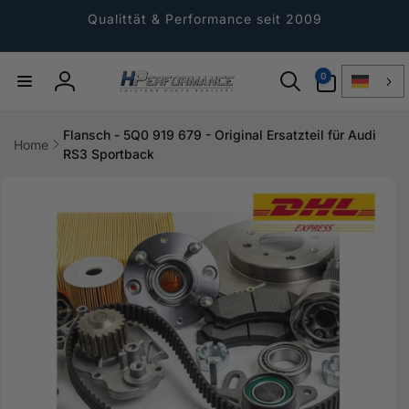
Direkt
zum
Qualittät & Performance seit 2009
Inhalt
0
0
Artikel
Einloggen
Flansch - 5Q0 919 679 - Original Ersatzteil für Audi
Home
RS3 Sportback
ktinformationen
gen