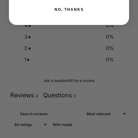
NO, THANKS
5
0
%
4
0
%
3
0
%
2
0
%
1
0
%
Ask a question
Write a review
Reviews
Questions
0
0
With media