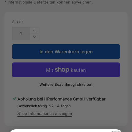
* Internationale Lieferzeiten können abweichen.
Anzahl
Erhöhe
die
Verringere
Menge
die
für
In den Warenkorb legen
Menge
Flansch
für
-
Flansch
5Q0
-
919
5Q0
679
919
Weitere Bezahlmöglichkeiten
-
679
Original
-
Abholung bei
HPerformance GmbH
verfügbar
Ersatzteil
Original
Gewöhnlich fertig in 2 - 4 Tagen
für
Ersatzteil
Audi
für
Shop-Informationen anzeigen
RS3
Audi
Sportback
RS3