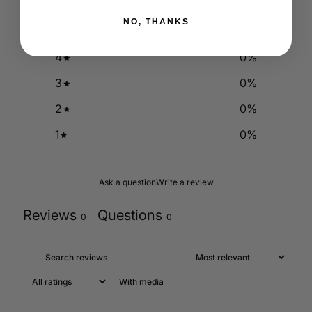
NO, THANKS
5
0
%
4
0
%
3
0
%
2
0
%
1
0
%
Ask a question
Write a review
Reviews
Questions
0
0
With media