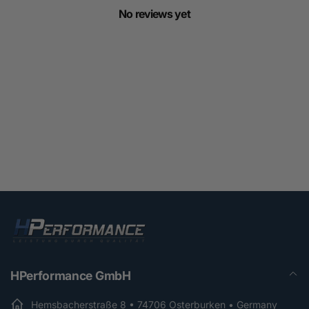
No reviews yet
HPerformance GmbH
Hemsbacherstraße 8 • 74706 Osterburken • Germany