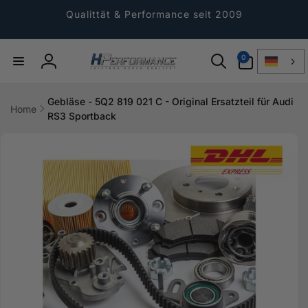
Direkt
zum
Qualittät & Performance seit 2009
Inhalt
0
0
Artikel
Einloggen
Gebläse - 5Q2 819 021 C - Original Ersatzteil für Audi
Home
RS3 Sportback
ktinformationen
gen