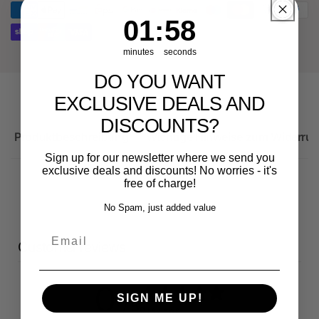
RS3
Sportback
1
:
Countdown ends in:
58
01
:
58
minutes
seconds
DO YOU WANT
EXCLUSIVE DEALS AND
DISCOUNTS?
Produktbeschreibung
Wichtige Hinweise zum Widerruf
Sign up for our newsletter where we send you
exclusive deals and discounts! No worries - it's
free of charge!
No Spam, just added value
Email
Customer reviews
0
SIGN ME UP!
/ 5
0 reviews