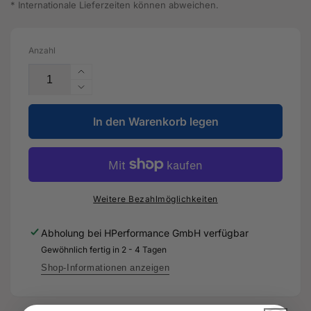
* Internationale Lieferzeiten können abweichen.
Anzahl
Erhöhe
die
Verringere
Menge
die
für
In den Warenkorb legen
Menge
Gebläse
für
-
Gebläse
5Q2
-
819
5Q2
021
819
Weitere Bezahlmöglichkeiten
C
021
-
C
Abholung bei
HPerformance GmbH
verfügbar
Original
-
Gewöhnlich fertig in 2 - 4 Tagen
Ersatzteil
Original
für
Ersatzteil
Shop-Informationen anzeigen
Audi
für
RS3
Audi
Sportback