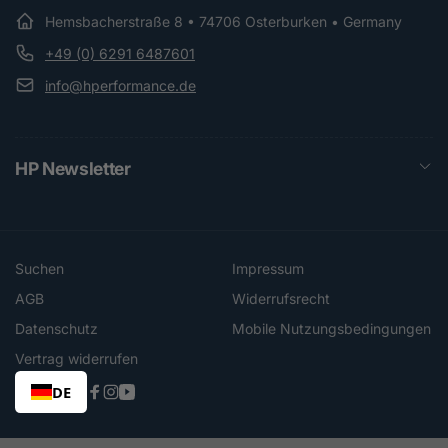
Hemsbacherstraße 8 • 74706 Osterburken • Germany
+49 (0) 6291 6487601
info@hperformance.de
HP Newsletter
Suchen
Impressum
AGB
Widerrufsrecht
Datenschutz
Mobile Nutzungsbedingungen
Vertrag widerrufen
DE
Facebook
Instagram
YouTube