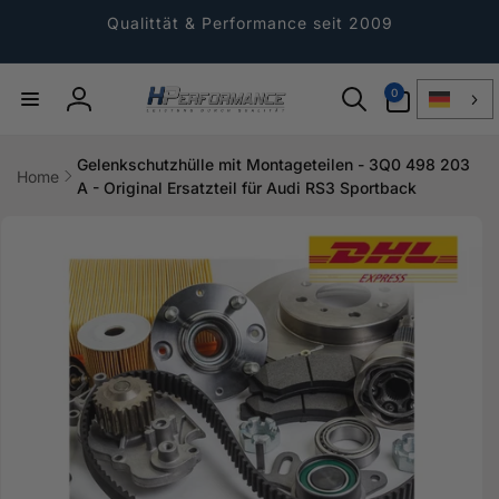
Direkt
zum
Qualittät & Performance seit 2009
Inhalt
0
0
Artikel
Einloggen
Gelenkschutzhülle mit Montageteilen - 3Q0 498 203
Home
A - Original Ersatzteil für Audi RS3 Sportback
ktinformationen
gen