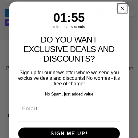
für
Ersatzteil
Audi
für
1
:
Countdown ends in:
55
01
:
55
RS3
Audi
Sportback
RS3
minutes
seconds
Sportback
DO YOU WANT
EXCLUSIVE DEALS AND
DISCOUNTS?
Produktbeschreibung
Wichtige Hinweise zum Widerruf
Sign up for our newsletter where we send you
exclusive deals and discounts! No worries - it's
free of charge!
No Spam, just added value
Email
Customer reviews
SIGN ME UP!