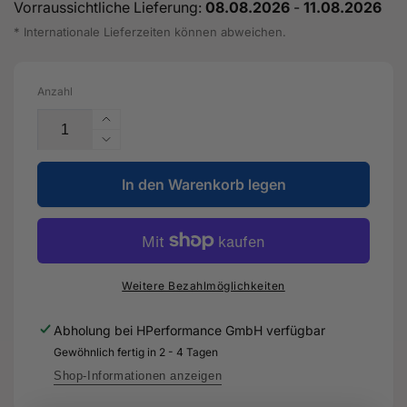
Vorraussichtliche Lieferung:
08.08.2026
-
11.08.2026
* Internationale Lieferzeiten können abweichen.
Anzahl
Erhöhe
die
Verringere
Menge
die
für
In den Warenkorb legen
Menge
Gelenkschutzhülle
für
mit
Gelenkschutzhülle
Montageteilen
mit
-
Montageteilen
3Q0
-
Weitere Bezahlmöglichkeiten
498
3Q0
203
498
Abholung bei
HPerformance GmbH
verfügbar
A
203
Gewöhnlich fertig in 2 - 4 Tagen
-
A
Original
-
Shop-Informationen anzeigen
Ersatzteil
Original