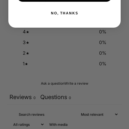
0
/ 5
0 reviews
NO, THANKS
5
0
%
4
0
%
3
0
%
2
0
%
1
0
%
Ask a question
Write a review
Reviews
Questions
0
0
With media