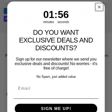
für
Ersatzteil
Audi
für
1
:
Countdown ends in:
56
01
:
56
RS3
Audi
Sportback
RS3
minutes
seconds
Sportback
DO YOU WANT
EXCLUSIVE DEALS AND
DISCOUNTS?
Produktbeschreibung
Wichtige Hinweise zum Widerruf
Sign up for our newsletter where we send you
exclusive deals and discounts! No worries - it's
free of charge!
No Spam, just added value
Email
Customer reviews
SIGN ME UP!