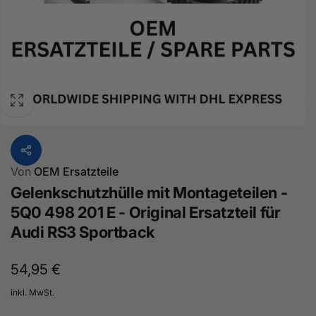
Von
OEM Ersatzteile
Gelenkschutzhülle mit Montageteilen -
5Q0 498 201 E - Original Ersatzteil für
Audi RS3 Sportback
Normaler
54,95 €
Preis
inkl. MwSt.