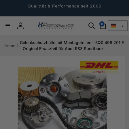
Direkt
zum
Qualittät & Performance seit 2009
Inhalt
0
0
Artikel
Einloggen
Gelenkschutzhülle mit Montageteilen - 5Q0 498 201 E
Home
- Original Ersatzteil für Audi RS3 Sportback
ktinformationen
gen