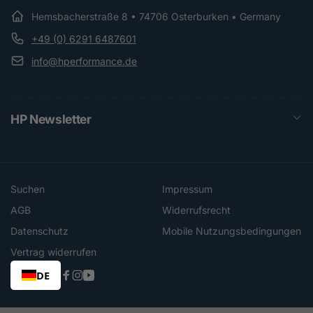
Hemsbacherstraße 8 • 74706 Osterburken • Germany
+49 (0) 6291 6487601
info@hperformance.de
HP Newsletter
Suchen
Impressum
AGB
Widerrufsrecht
Datenschutz
Mobile Nutzungsbedingungen
Vertrag widerrufen
DE
Facebook
Instagram
YouTube