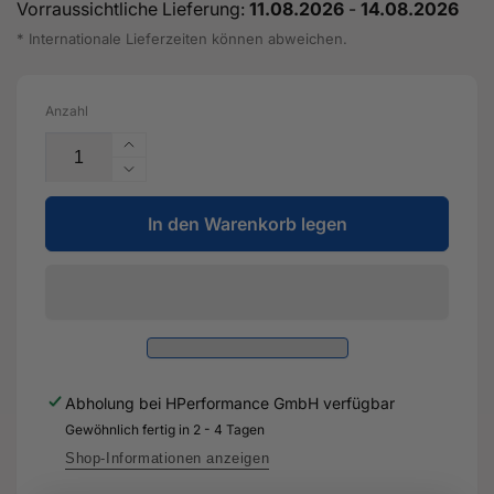
Vorraussichtliche Lieferung:
11.08.2026
-
14.08.2026
* Internationale Lieferzeiten können abweichen.
Anzahl
Erhöhe
die
Verringere
Menge
die
für
In den Warenkorb legen
Menge
Gelenkschutzhülle
für
mit
Gelenkschutzhülle
Montageteilen
mit
-
Montageteilen
5Q0
-
498
5Q0
201
498
Abholung bei
HPerformance GmbH
verfügbar
E
201
-
Gewöhnlich fertig in 2 - 4 Tagen
E
Original
-
Shop-Informationen anzeigen
Ersatzteil
Original