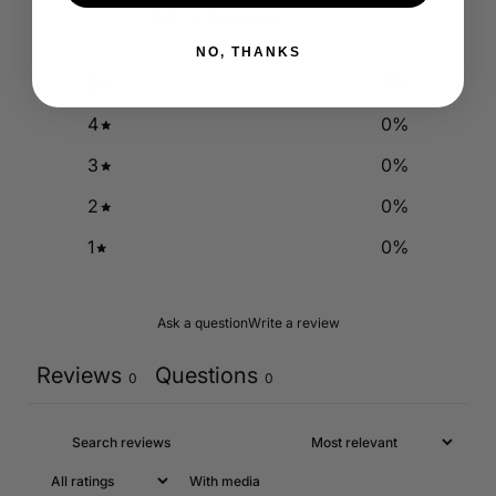
0
/ 5
0 reviews
NO, THANKS
5
0
%
4
0
%
3
0
%
2
0
%
1
0
%
Ask a question
Write a review
Reviews
Questions
0
0
With media