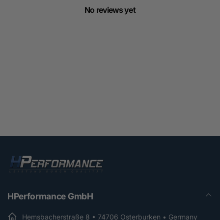
No reviews yet
HPerformance GmbH
Hemsbacherstraße 8 • 74706 Osterburken • Germany