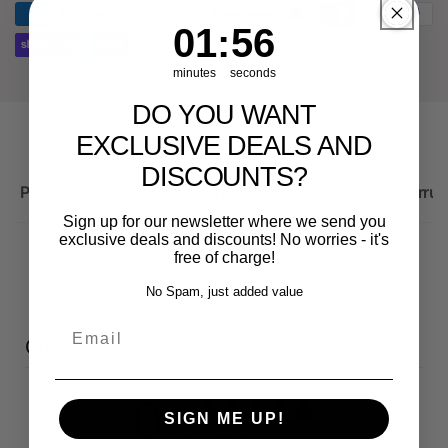
RS3
Sportback
1
:
Countdown ends in:
55
01
:
55
minutes
seconds
DO YOU WANT
EXCLUSIVE DEALS AND
DISCOUNTS?
Produktbeschreibung
Wichtige Hinweise zum Widerruf
Sign up for our newsletter where we send you
exclusive deals and discounts! No worries - it's
free of charge!
No Spam, just added value
Email
Customer reviews
0
SIGN ME UP!
/ 5
0 reviews