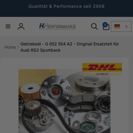
Direkt
zum
Qualittät & Performance seit 2009
Inhalt
0
0
Artikel
Einloggen
Getirebeöl - G 052 554 A2 - Original Ersatzteil für
Home
Audi RS3 Sportback
ktinformationen
gen