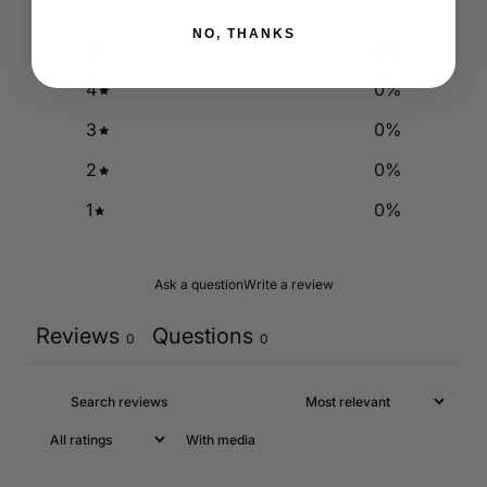
NO, THANKS
5
0
%
4
0
%
3
0
%
2
0
%
1
0
%
Ask a question
Write a review
Reviews
Questions
0
0
With media