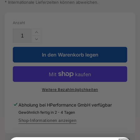
* Internationale Lieferzeiten können abweichen.
Anzahl
Erhöhe
die
Verringere
Menge
die
für
In den Warenkorb legen
Menge
Getirebeöl
für
-
Getirebeöl
G
-
052
G
554
052
Weitere Bezahlmöglichkeiten
A2
554
-
A2
Abholung bei
HPerformance GmbH
verfügbar
Original
-
Gewöhnlich fertig in 2 - 4 Tagen
Ersatzteil
Original
für
Ersatzteil
Shop-Informationen anzeigen
Audi
für
RS3
Audi
Sportback