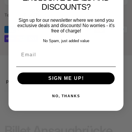
DISCOUNTS?
Teilen
Sign up for our newsletter where we send you
exclusive deals and discounts! No worries - it's
free of charge!
No Spam, just added value
Email
SIGN ME UP!
Produktbeschreibung
Hinweise
NO, THANKS
Billet Ansaugbrücke