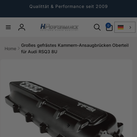
Direkt
zum
Qualittät & Performance seit 2009
Inhalt
0
0
Artikel
Einloggen
Großes gefrästes Kammern-Ansaugbrücken Oberteil
Home
für Audi RSQ3 8U
ktinformationen
gen