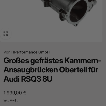
Von
HPerformance GmbH
Großes gefrästes Kammern-
Ansaugbrücken Oberteil für
Audi RSQ3 8U
Normaler
1.999,00 €
Preis
inkl. MwSt.