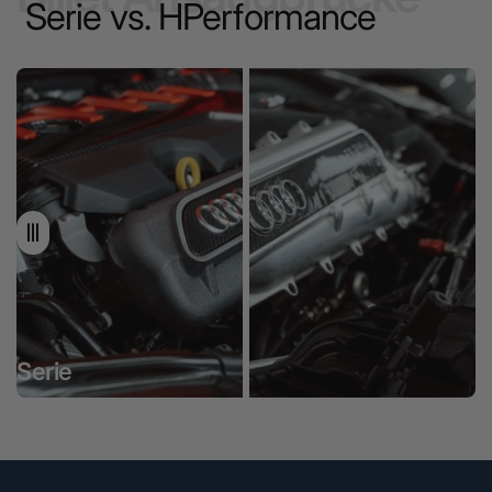
Serie vs. HPerformance
Serie
HPerformance