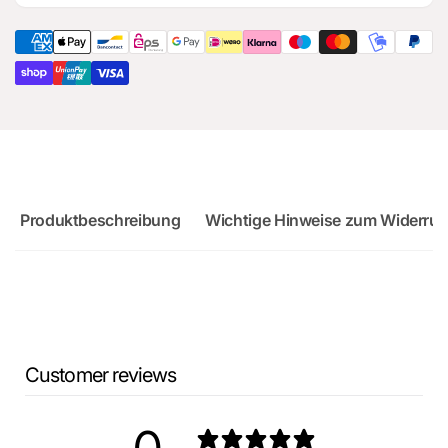
Audi
für
RS3
Audi
Sportback
RS3
Sportback
Produktbeschreibung
Wichtige Hinweise zum Widerruf
Customer reviews