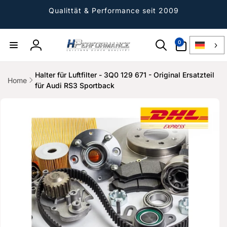
Direkt
zum
Qualittät & Performance seit 2009
Inhalt
0
0
Artikel
Einloggen
Halter für Luftfilter - 3Q0 129 671 - Original Ersatzteil
Home
für Audi RS3 Sportback
ktinformationen
gen