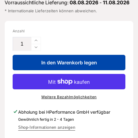
Vorraussichtliche Lieferung:
08.08.2026
-
11.08.2026
* Internationale Lieferzeiten können abweichen.
Anzahl
Erhöhe
die
Verringere
Menge
die
für
In den Warenkorb legen
Menge
Halter
für
für
Halter
Luftfilter
für
-
Luftfilter
3Q0
-
Weitere Bezahlmöglichkeiten
129
3Q0
671
129
Abholung bei
HPerformance GmbH
verfügbar
-
671
Gewöhnlich fertig in 2 - 4 Tagen
Original
-
Ersatzteil
Original
Shop-Informationen anzeigen
für
Ersatzteil