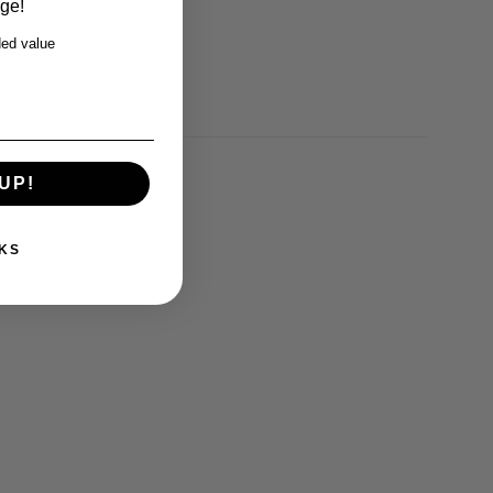
rge!
ed value
UP!
KS