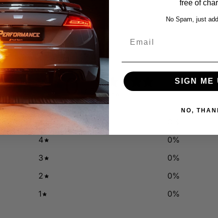
free of cha
No Spam, just add
Email
0
SIGN ME 
/ 5
0 reviews
NO, THAN
5
0
%
4
0
%
3
0
%
2
0
%
1
0
%