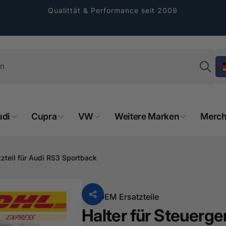
Qualittät & Performance seit 2009
Su
udi
Cupra
VW
Weitere Marken
Merch
rformance GmbH
atzteil für Audi RS3 Sportback
holung verfügbar, gewöhnlich fertig in 2
4 tagen
Von
OEM Ersatzteile
cher Straße 8
Halter für Steuerger
sterburken
land