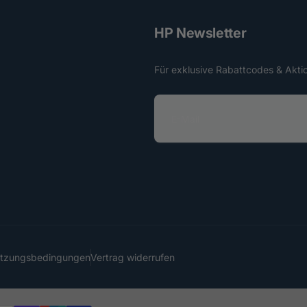
HP Newsletter
Für exklusive Rabattcodes & Akti
E
-
M
a
i
l
utzungsbedingungen
Vertrag widerrufen