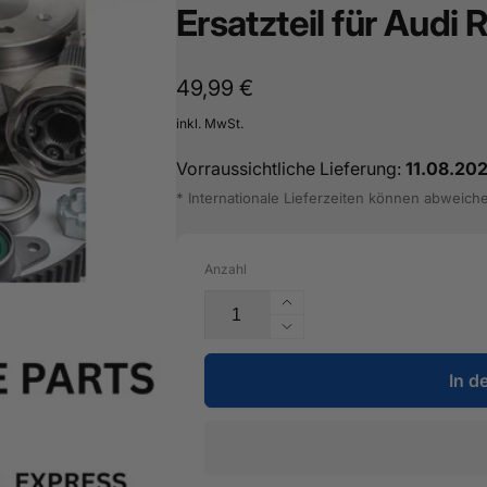
Ersatzteil für Audi
16487601
Normaler
49,99 €
Preis
inkl. MwSt.
Vorraussichtliche Lieferung:
11.08.20
* Internationale Lieferzeiten können abweich
Anzahl
Erhöhe
die
Verringere
Menge
die
für
In d
Menge
Halter
für
für
Halter
Steuergerät
für
-
Steuergerät