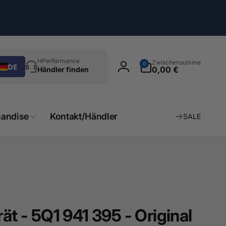
chen
0
HPerformance
Zwischensumme
0
DE
Artikel
0,00 €
Händler finden
Einloggen
andise
Kontakt/Händler
SALE
ät - 5Q1 941 395 - Original