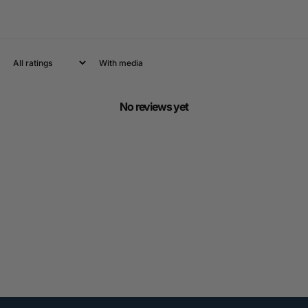
With media
No reviews yet