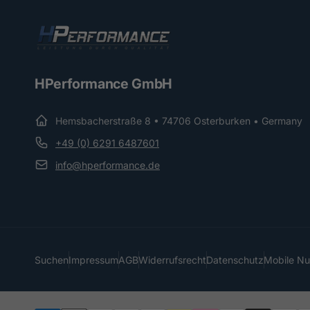
HPerformance GmbH
Hemsbacherstraße 8 • 74706 Osterburken • Germany
+49 (0) 6291 6487601
info@hperformance.de
Suchen
Impressum
AGB
Widerrufsrecht
Datenschutz
Mobile N