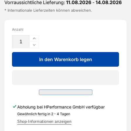
Vorraussichtliche Lieferung:
11.08.2026
-
14.08.2026
* Internationale Lieferzeiten können abweichen.
Anzahl
Erhöhe
die
Verringere
Menge
die
für
In den Warenkorb legen
Menge
Halter
für
für
Halter
Ventil
für
-
Ventil
07K
-
133
07K
336
133
Abholung bei
HPerformance GmbH
verfügbar
B
336
-
Gewöhnlich fertig in 2 - 4 Tagen
B
Original
-
Shop-Informationen anzeigen
Ersatzteil
Original