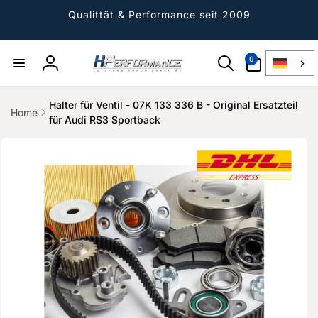
Direkt
zum
Qualittät & Performance seit 2009
Inhalt
0
0
Artikel
Einloggen
Halter für Ventil - 07K 133 336 B - Original Ersatzteil
Home
für Audi RS3 Sportback
ktinformationen
gen