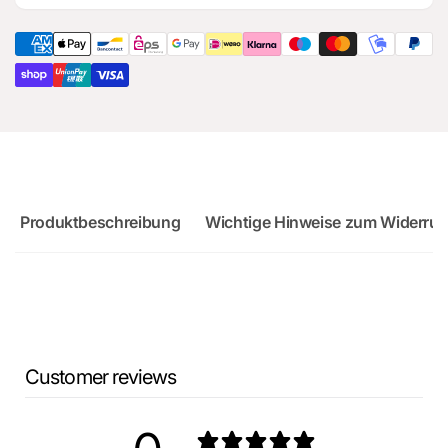
für
Ersatzteil
Audi
für
RS3
Audi
Sportback
RS3
Sportback
Produktbeschreibung
Wichtige Hinweise zum Widerruf
Customer reviews