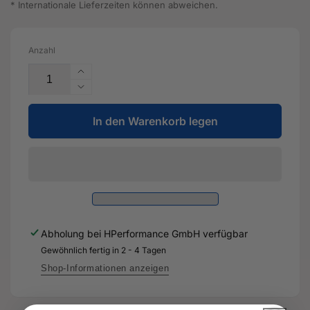
* Internationale Lieferzeiten können abweichen.
Anzahl
Erhöhe
die
Verringere
Menge
die
für
In den Warenkorb legen
Menge
Hinterachsgetriebe
für
-
Hinterachsgetriebe
08E
-
525
08E
010
525
M
010
-
M
Abholung bei
HPerformance GmbH
verfügbar
Original
-
Ersatzteil
Gewöhnlich fertig in 2 - 4 Tagen
Original
für
Ersatzteil
Shop-Informationen anzeigen
Audi
für
RS3
Audi
8Y