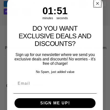
RS3
8Y
1
:
Countdown ends in:
50
01
:
50
minutes
seconds
DO YOU WANT
EXCLUSIVE DEALS AND
DISCOUNTS?
Produktbeschreibung
Wichtige Hinweise zum Widerruf
Sign up for our newsletter where we send you
exclusive deals and discounts! No worries - it's
free of charge!
No Spam, just added value
Email
Customer reviews
0
SIGN ME UP!
/ 5
0 reviews