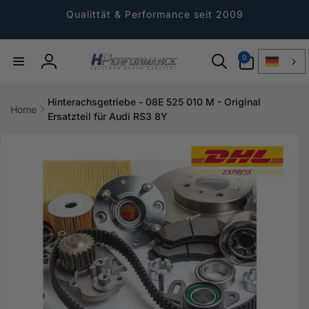
Direkt
zum
Qualittät & Performance seit 2009
Inhalt
0
0
Artikel
Einloggen
Hinterachsgetriebe - 08E 525 010 M - Original
Home
Ersatzteil für Audi RS3 8Y
ktinformationen
gen