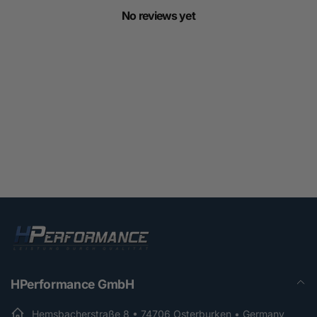
No reviews yet
HPerformance GmbH
Hemsbacherstraße 8 • 74706 Osterburken • Germany