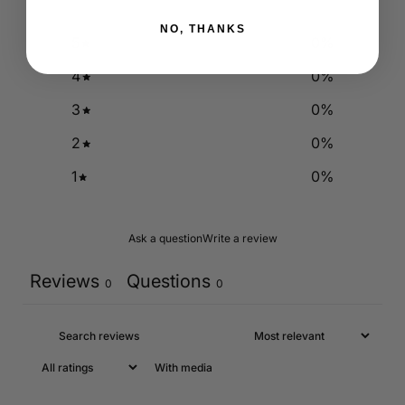
NO, THANKS
5
0
%
4
0
%
3
0
%
2
0
%
1
0
%
Ask a question
Write a review
Reviews
Questions
0
0
With media