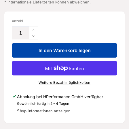
* Internationale Lieferzeiten können abweichen.
Anzahl
Erhöhe
die
Verringere
Menge
die
für
In den Warenkorb legen
Menge
Hydrauliköl
für
-
Hydrauliköl
G
-
004
G
000
004
Weitere Bezahlmöglichkeiten
M8
000
-
M8
Abholung bei
HPerformance GmbH
verfügbar
Original
-
Gewöhnlich fertig in 2 - 4 Tagen
Ersatzteil
Original
für
Ersatzteil
Shop-Informationen anzeigen
Audi
für
RS3
Audi
Sportback