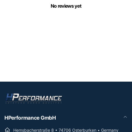
No reviews yet
HPerformance GmbH
Hemsbacherstraße 8 • 74706 Osterburken • Germany