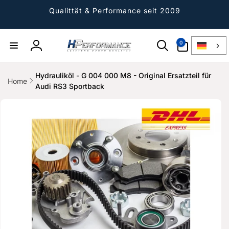
Direkt
zum
Qualittät & Performance seit 2009
Inhalt
0
0
Artikel
Einloggen
Hydrauliköl - G 004 000 M8 - Original Ersatzteil für
Home
Audi RS3 Sportback
ktinformationen
gen