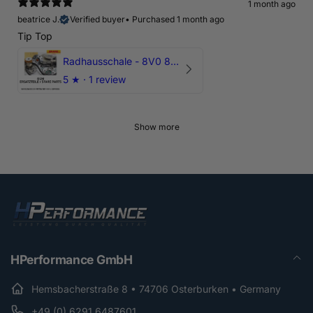
1 month ago
beatrice J.
Verified buyer
•
Purchased 1 month ago
Tip Top
Radhausschale - 8V0 821 191 C - Original Ersatzteil für Audi RS3 Sportback
5
★ ·
1 review
Show more
HPerformance GmbH
Hemsbacherstraße 8 • 74706 Osterburken • Germany
+49 (0) 6291 6487601