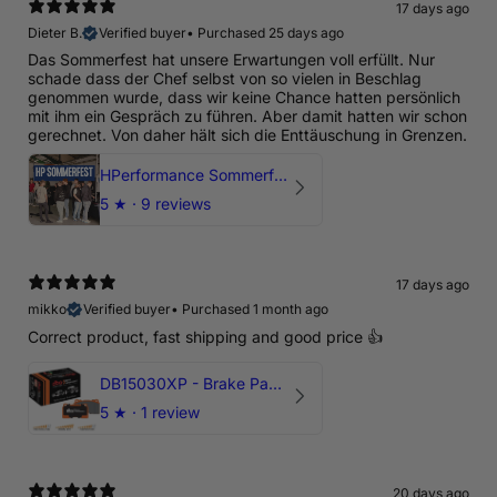
17 days ago
Dieter B.
Verified buyer
•
Purchased 25 days ago
Das Sommerfest hat unsere Erwartungen voll erfüllt. Nur
schade dass der Chef selbst von so vielen in Beschlag
genommen wurde, dass wir keine Chance hatten persönlich
mit ihm ein Gespräch zu führen. Aber damit hatten wir schon
gerechnet. Von daher hält sich die Enttäuschung in Grenzen.
HPerformance Sommerfest 2026
5
★ ·
9 reviews
17 days ago
mikko
Verified buyer
•
Purchased 1 month ago
Correct product, fast shipping and good price 👍
DB15030XP - Brake Pads Xtreme Performance | Front Axle
5
★ ·
1 review
20 days ago