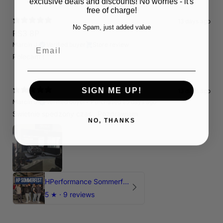
exclusive deals and discounts! No worries - it's
free of charge!
13 days ago
No Spam, just added value
RS3 8P
Email
Marcin J.
Verified buyer
Store review
Polecam !
SIGN ME UP!
13 days ago
Marcin J.
Verified buyer
•
Purchased 25 days ago
Świetnie spedzony czas , Pozdrawiam
NO, THANKS
HPerformance Sommerfest 2026
5
★ ·
9 reviews