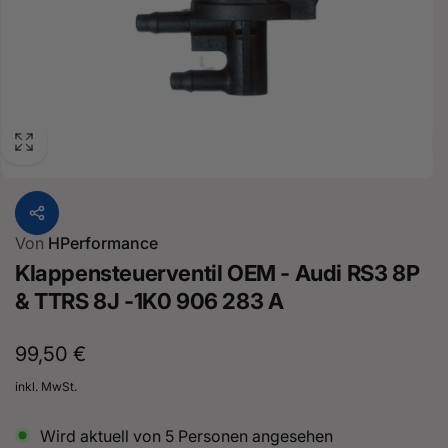
Von
HPerformance
Klappensteuerventil OEM - Audi RS3 8P
& TTRS 8J -1K0 906 283 A
Normaler
99,50 €
Preis
inkl. MwSt.
Wird aktuell von
5
Personen angesehen