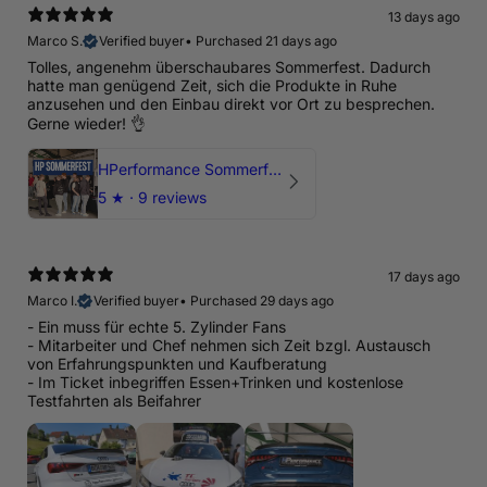
13 days ago
Marco S.
Verified buyer
•
Purchased 21 days ago
Tolles, angenehm überschaubares Sommerfest. Dadurch
hatte man genügend Zeit, sich die Produkte in Ruhe
anzusehen und den Einbau direkt vor Ort zu besprechen.
Gerne wieder! 👌
HPerformance Sommerfest 2026
5
★ ·
9 reviews
17 days ago
Marco I.
Verified buyer
•
Purchased 29 days ago
- Ein muss für echte 5. Zylinder Fans
- Mitarbeiter und Chef nehmen sich Zeit bzgl. Austausch
von Erfahrungspunkten und Kaufberatung
- Im Ticket inbegriffen Essen+Trinken und kostenlose
Testfahrten als Beifahrer