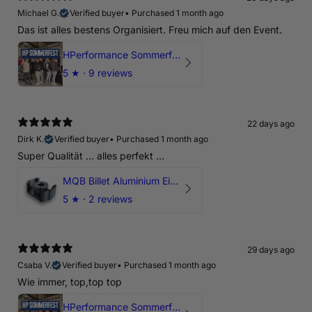
Michael G.
Verified buyer
•
Purchased 1 month ago
Das ist alles bestens Organisiert. Freu mich auf den Event.
HPerformance Sommerfest 2026
5
★ ·
9 reviews
22 days ago
Dirk K.
Verified buyer
•
Purchased 1 month ago
Super Qualität ... alles perfekt ...
MQB Billet Aluminium Einsatz Drehmomentstütze - DOGBONE für Audi RS3, TTRS, RSQ3
5
★ ·
2 reviews
29 days ago
Csaba V.
Verified buyer
•
Purchased 1 month ago
Wie immer, top,top top
HPerformance Sommerfest 2026