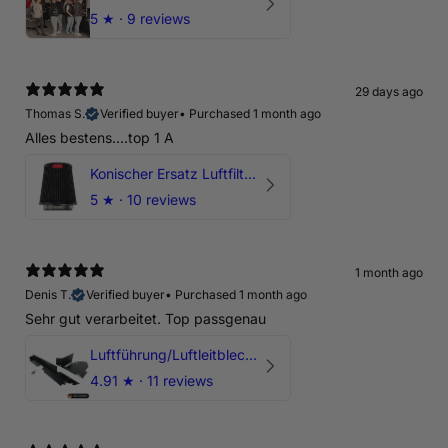
5
★ ·
9 reviews
29 days ago
Thomas S.
Verified buyer
•
Purchased 1 month ago
Alles bestens....top 1 A
Konischer Ersatz Luftfilter Pilz - 4" & 5" Offene Ansaugung
5
★ ·
10 reviews
1 month ago
Denis T.
Verified buyer
•
Purchased 1 month ago
Sehr gut verarbeitet. Top passgenau
Luftführung/Luftleitblech 5" 125mm offene Ansaugung HPerformance
4.91
★ ·
11 reviews