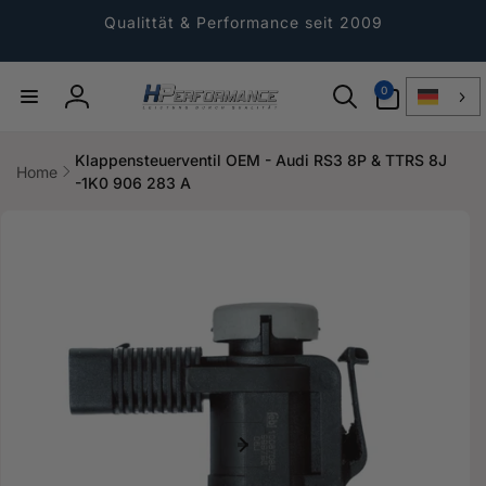
Direkt
zum
Qualittät & Performance seit 2009
Inhalt
0
0
Artikel
Einloggen
Klappensteuerventil OEM - Audi RS3 8P & TTRS 8J
Home
-1K0 906 283 A
ktinformationen
gen