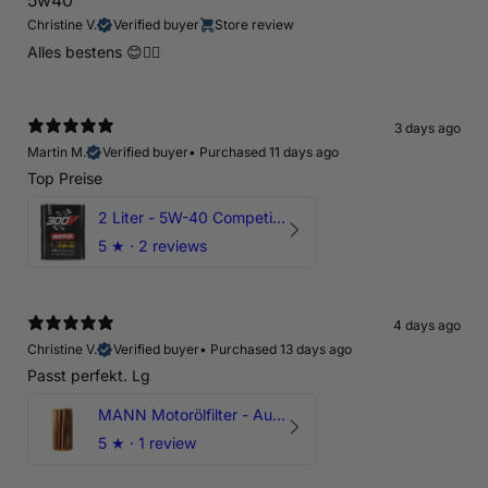
5w40
Christine V.
Verified buyer
Store review
Alles bestens 😊👍🏻
3 days ago
Martin M.
Verified buyer
•
Purchased 11 days ago
Top Preise
2 Liter - 5W-40 Competition 300V Motul Motoröl
5
★ ·
2 reviews
4 days ago
Christine V.
Verified buyer
•
Purchased 13 days ago
Passt perfekt. Lg
MANN Motorölfilter - Audi RS3 TTRS RSQ3 VZ5 - DAZ DNW
5
★ ·
1 review