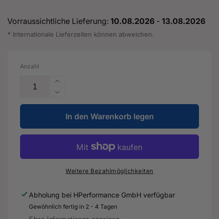
Vorraussichtliche Lieferung:
10.08.2026
-
13.08.2026
* Internationale Lieferzeiten können abweichen.
Anzahl
Erhöhe
die
Verringere
Menge
die
für
In den Warenkorb legen
Menge
Klappensteuerventil
für
OEM
Klappensteuerventil
-
OEM
Audi
-
RS3
Audi
Weitere Bezahlmöglichkeiten
8P
RS3
&amp;
8P
Abholung bei
HPerformance GmbH
verfügbar
TTRS
&amp;
Gewöhnlich fertig in 2 - 4 Tagen
8J
TTRS
-1K0