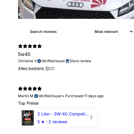
5w40
Christine V.
Verified buyer
Store review
Alles bestens 😊👍🏻
Martin M.
Verified buyer
•
Purchased 11 days ago
Top Preise
2 Liter - 5W-40 Competition 300V Motul Motoröl
5
★ ·
2 reviews