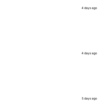
ed value
4 days ago
UP!
KS
4 days ago
5 days ago