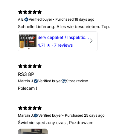
A.E.
Verified buyer
•
Purchased 18 days ago
Schnelle Lieferung. Alles wie beschrieben. Top.
Servicepaket / Inspektionspaket 1 mit Motul 300V 5W40 - 5W50 für alle 2.5 TFSI Modelle
4.71
★ ·
7 reviews
RS3 8P
Marcin J.
Verified buyer
Store review
Polecam !
Marcin J.
Verified buyer
•
Purchased 25 days ago
Świetnie spedzony czas , Pozdrawiam