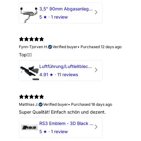
3,5" 90mm Abgasanlage AUDI RSQ3 DNWA 2.5 TFSI
5
★ ·
1 review
Fynn-Tjorven H.
Verified buyer
•
Purchased 12 days ago
Top👍🏼
Luftführung/Luftleitblech 5" 125mm offene Ansaugung HPerformance
4.91
★ ·
11 reviews
Matthias J.
Verified buyer
•
Purchased 16 days ago
Super Qualität! Einfach schön und dezent.
RS3 Emblem - 3D Black Edition - Schwarz/Schwarz Logo Modellschriftzug
5
★ ·
1 review