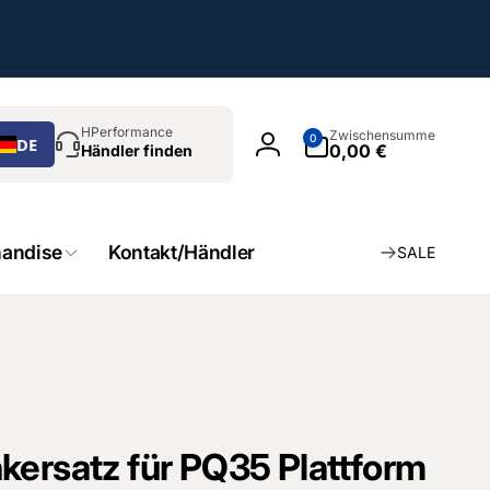
chen
0
HPerformance
Zwischensumme
0
DE
Artikel
0,00 €
Händler finden
Einloggen
andise
Kontakt/Händler
SALE
kersatz für PQ35 Plattform