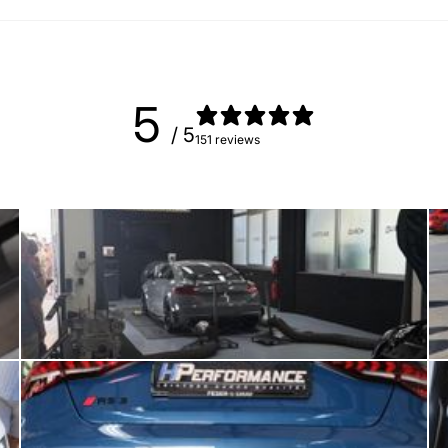
5
/ 5
151 reviews