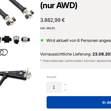
(nur AWD)
Normaler
3.882,99 €
Preis
inkl. MwSt.
Wird aktuell von
6
Personen anges
Vorraussichtliche Lieferung:
23.08.20
* Internationale Lieferzeiten können abweich
Anzahl
Erhöhe
die
Verringere
Menge
die
für
In d
Menge
Kompletter
für