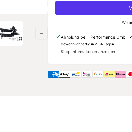
Querlenkersatz
Kompletter
für
Querlenkersatz
PQ35
für
Plattform
PQ35
Weite
(nur
Plattform
AWD)
(nur
Abholung bei
HPerformance GmbH
v
AWD)
Gewöhnlich fertig in 2 - 4 Tagen
Shop-Informationen anzeigen