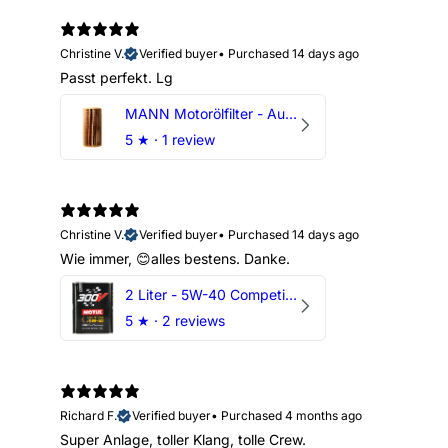
Christine V.
Verified buyer
•
Purchased 14 days ago
Passt perfekt. Lg
MANN Motorölfilter - Audi RS3 TTRS RSQ3 VZ5 - DAZ DNW
5
★ ·
1 review
Christine V.
Verified buyer
•
Purchased 14 days ago
Wie immer, 😊alles bestens. Danke.
2 Liter - 5W-40 Competition 300V Motul Motoröl
5
★ ·
2 reviews
Richard F.
Verified buyer
•
Purchased 4 months ago
Super Anlage, toller Klang, tolle Crew.