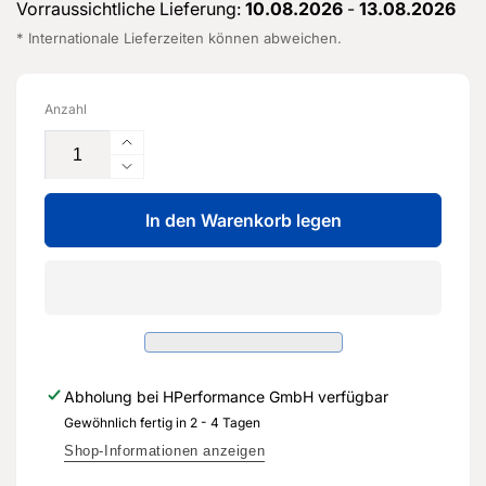
Vorraussichtliche Lieferung:
10.08.2026
-
13.08.2026
* Internationale Lieferzeiten können abweichen.
Anzahl
Erhöhe
die
Verringere
Menge
die
für
In den Warenkorb legen
Menge
Kraftstoffleitung
für
-
Kraftstoffleitung
8V0
-
201
8V0
215
201
A
215
-
A
Abholung bei
HPerformance GmbH
verfügbar
Original
-
Ersatzteil
Gewöhnlich fertig in 2 - 4 Tagen
Original
für
Ersatzteil
Shop-Informationen anzeigen
Audi
für