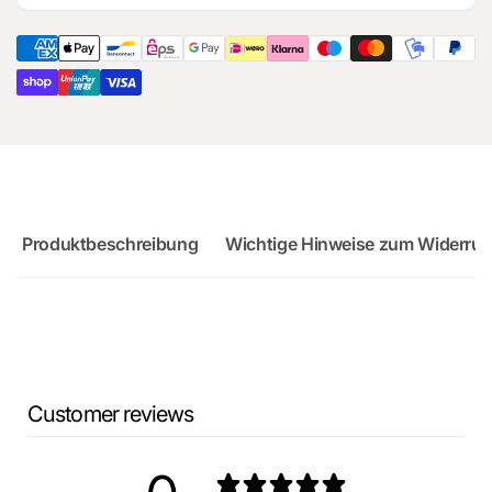
RS3
Audi
Sportback
RS3
Sportback
Produktbeschreibung
Wichtige Hinweise zum Widerruf
Customer reviews