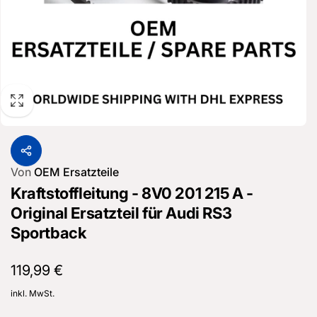
Von
OEM Ersatzteile
Kraftstoffleitung - 8V0 201 215 A -
Original Ersatzteil für Audi RS3
Sportback
Normaler
119,99 €
Preis
inkl. MwSt.