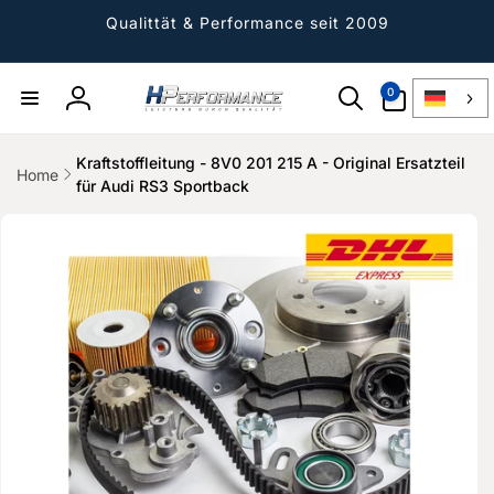
Direkt
zum
Qualittät & Performance seit 2009
Inhalt
0
0
Artikel
Einloggen
Kraftstoffleitung - 8V0 201 215 A - Original Ersatzteil
Home
für Audi RS3 Sportback
ktinformationen
gen