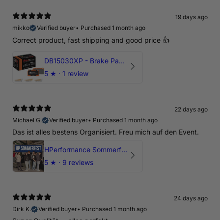
19 days ago
mikko
Verified buyer
•
Purchased 1 month ago
Correct product, fast shipping and good price 👍
DB15030XP - Brake Pads Xtreme Performance | Front Axle
5
★ ·
1 review
22 days ago
Michael G.
Verified buyer
•
Purchased 1 month ago
Das ist alles bestens Organisiert. Freu mich auf den Event.
HPerformance Sommerfest 2026
5
★ ·
9 reviews
24 days ago
Dirk K.
Verified buyer
•
Purchased 1 month ago