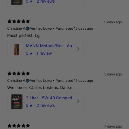
5
★ ·
2 reviews
5 days ago
Christine V.
Verified buyer
•
Purchased 15 days ago
Passt perfekt. Lg
MANN Motorölfilter - Audi RS3 TTRS RSQ3 VZ5 - DAZ DNW
5
★ ·
1 review
5 days ago
Christine V.
Verified buyer
•
Purchased 15 days ago
Wie immer, 😊alles bestens. Danke.
2 Liter - 5W-40 Competition 300V Motul Motoröl
5
★ ·
2 reviews
7 days ago