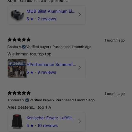
Super Qualität ... alles perfekt ...
MQB Billet Aluminium Einsatz Drehmomentstütze - DOGBONE für Audi RS3, TTRS, RSQ3
5
★ ·
2 reviews
1 month ago
Csaba V.
Verified buyer
•
Purchased 1 month ago
Wie immer, top,top top
HPerformance Sommerfest 2026
5
★ ·
9 reviews
1 month ago
Thomas S.
Verified buyer
•
Purchased 1 month ago
Alles bestens....top 1 A
Konischer Ersatz Luftfilter Pilz - 4" & 5" Offene Ansaugung
5
★ ·
10 reviews