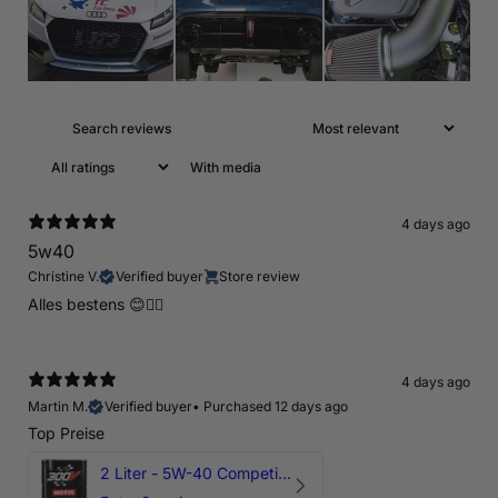
With media
4 days ago
5w40
Christine V.
Verified buyer
Store review
Alles bestens 😊👍🏻
4 days ago
Martin M.
Verified buyer
•
Purchased 12 days ago
Top Preise
2 Liter - 5W-40 Competition 300V Motul Motoröl