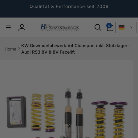
Direkt
zum
Qualittät & Performance seit 2009
Inhalt
0
0
Artikel
Einloggen
KW Gewindefahrwerk V4 Clubsport inkl. Stützlager -
Home
Audi RS3 8V & 8V Facelift
ktinformationen
gen