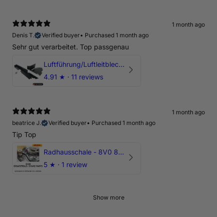
1 month ago
Denis T.
Verified buyer
•
Purchased 1 month ago
Sehr gut verarbeitet. Top passgenau
Luftführung/Luftleitblech 5" 125mm offene Ansaugung HPerformance
4.91
★ ·
11 reviews
1 month ago
beatrice J.
Verified buyer
•
Purchased 1 month ago
Tip Top
Radhausschale - 8V0 821 191 C - Original Ersatzteil für Audi RS3 Sportback
5
★ ·
1 review
Show more