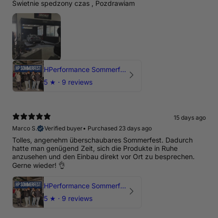
Świetnie spedzony czas , Pozdrawiam
HPerformance Sommerfest 2026
5
★ ·
9 reviews
15 days ago
Marco S.
Verified buyer
•
Purchased 23 days ago
Tolles, angenehm überschaubares Sommerfest. Dadurch
hatte man genügend Zeit, sich die Produkte in Ruhe
anzusehen und den Einbau direkt vor Ort zu besprechen.
Gerne wieder! 👌
HPerformance Sommerfest 2026
5
★ ·
9 reviews