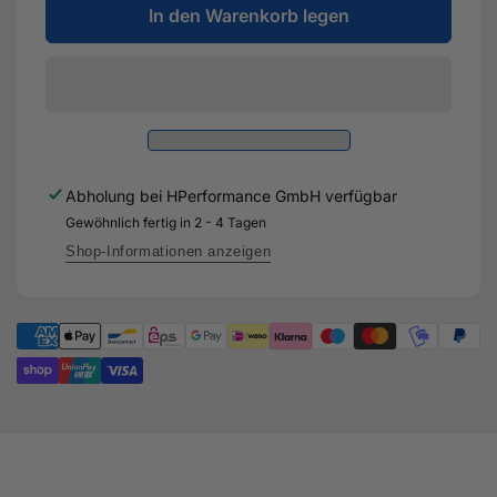
für
In den Warenkorb legen
Menge
KW
für
Gewindefahrwerk
KW
V4
Gewindefahrwerk
Clubsport
V4
inkl.
Clubsport
Stützlager
inkl.
-
Stützlager
Abholung bei
HPerformance GmbH
verfügbar
Audi
-
RS3
Gewöhnlich fertig in 2 - 4 Tagen
Audi
8V
RS3
Shop-Informationen anzeigen
&amp;
8V
8V
&amp;
Facelift
8V
Facelift