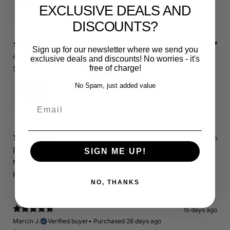
5
★ ·
1 review
EXCLUSIVE DEALS AND
DISCOUNTS?
12 days ago
Sign up for our newsletter where we send you
A.E.
Verified buyer
•
Purchased 19 days ago
exclusive deals and discounts! No worries - it's
free of charge!
Schnelle Lieferung. Alles wie beschrieben. Top.
No Spam, just added value
Servicepaket / Inspektionspaket 1 mit Motul 300V 5W40 - 5W50 für alle 2.5 TFSI Modelle
4.71
★ ·
7 reviews
Email
15 days ago
RS3 8P
SIGN ME UP!
Marcin J.
Verified buyer
Store review
Polecam !
NO, THANKS
15 days ago
Marcin J.
Verified buyer
•
Purchased 26 days ago