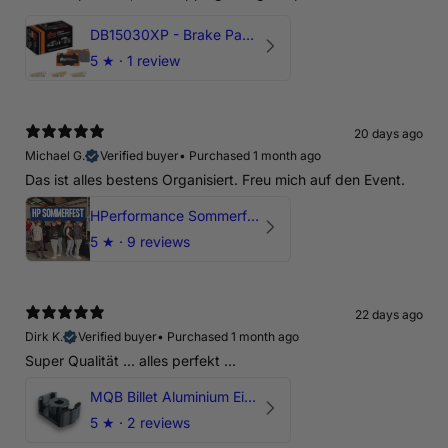
DB15030XP - Brake Pads Xtreme Performance | Front Axle
5
★ ·
1 review
20 days ago
Michael G.
Verified buyer
•
Purchased 1 month ago
Das ist alles bestens Organisiert. Freu mich auf den Event.
HPerformance Sommerfest 2026
5
★ ·
9 reviews
22 days ago
Dirk K.
Verified buyer
•
Purchased 1 month ago
Super Qualität ... alles perfekt ...
MQB Billet Aluminium Einsatz Drehmomentstütze - DOGBONE für Audi RS3, TTRS, RSQ3
5
★ ·
2 reviews