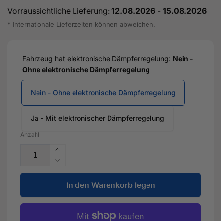
Vorraussichtliche Lieferung:
12.08.2026
-
15.08.2026
* Internationale Lieferzeiten können abweichen.
Fahrzeug hat elektronische Dämpferregelung:
Nein -
Ohne elektronische Dämpferregelung
Nein - Ohne elektronische Dämpferregelung
Ja - Mit elektronischer Dämpferregelung
Anzahl
Erhöhe
die
Verringere
Menge
die
für
In den Warenkorb legen
Menge
KW
für
V1
KW
Gewindefahrwerk
V1