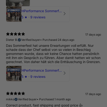
HPerformance Sommerfest 2026
5
★ ·
9 reviews
17 days ago
Dieter B.
Verified buyer
•
Purchased 24 days ago
Das Sommerfest hat unsere Erwartungen voll erfüllt. Nur
schade dass der Chef selbst von so vielen in Beschlag
genommen wurde, dass wir keine Chance hatten persönlich
mit ihm ein Gespräch zu führen. Aber damit hatten wir schon
gerechnet. Von daher hält sich die Enttäuschung in Grenzen.
HPerformance Sommerfest 2026
5
★ ·
9 reviews
17 days ago
mikko
Verified buyer
•
Purchased 1 month ago
Correct product, fast shipping and good price 👍