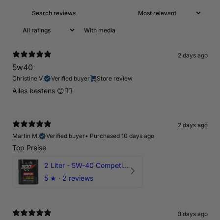
With media
2 days ago
5w40
Christine V.
Verified buyer
Store review
Alles bestens 😊👍🏻
2 days ago
Martin M.
Verified buyer
•
Purchased 10 days ago
Top Preise
2 Liter - 5W-40 Competition 300V Motul Motoröl
5
★ ·
2 reviews
3 days ago