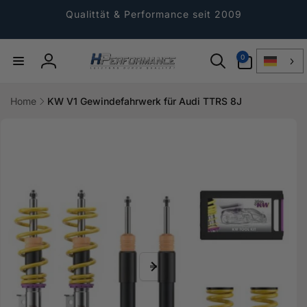
Direkt
zum
Qualittät & Performance seit 2009
Inhalt
0
0
Artikel
Einloggen
Home
KW V1 Gewindefahrwerk für Audi TTRS 8J
ktinformationen
gen