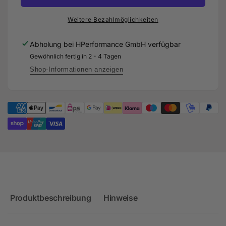
für
Gewindefahrwerk
Audi
für
Weitere Bezahlmöglichkeiten
TTRS
Audi
8J
TTRS
Abholung bei
HPerformance GmbH
verfügbar
8J
Gewöhnlich fertig in 2 - 4 Tagen
Shop-Informationen anzeigen
Produktbeschreibung
Hinweise