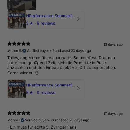
HPerformance Sommerfest 2026
5
★ ·
9 reviews
13 days ago
Marco S.
Verified buyer
•
Purchased 20 days ago
Tolles, angenehm überschaubares Sommerfest. Dadurch
hatte man genügend Zeit, sich die Produkte in Ruhe
anzusehen und den Einbau direkt vor Ort zu besprechen.
Gerne wieder! 👌
HPerformance Sommerfest 2026
5
★ ·
9 reviews
17 days ago
Marco I.
Verified buyer
•
Purchased 29 days ago
- Ein muss für echte 5. Zylinder Fans