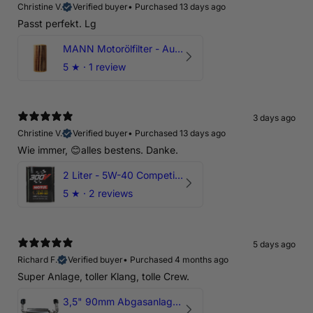
Christine V.
Verified buyer
•
Purchased 13 days ago
Passt perfekt. Lg
MANN Motorölfilter - Audi RS3 TTRS RSQ3 VZ5 - DAZ DNW
5
★ ·
1 review
3 days ago
Christine V.
Verified buyer
•
Purchased 13 days ago
Wie immer, 😊alles bestens. Danke.
2 Liter - 5W-40 Competition 300V Motul Motoröl
5
★ ·
2 reviews
5 days ago
Richard F.
Verified buyer
•
Purchased 4 months ago
Super Anlage, toller Klang, tolle Crew.
3,5" 90mm Abgasanlage AUDI RSQ3 DNWA 2.5 TFSI