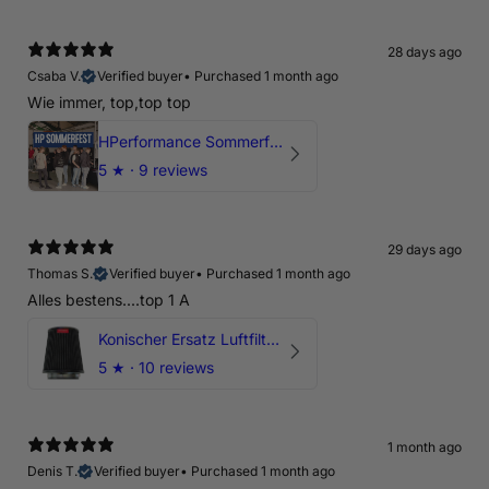
28 days ago
Csaba V.
Verified buyer
•
Purchased 1 month ago
Wie immer, top,top top
HPerformance Sommerfest 2026
5
★ ·
9 reviews
29 days ago
Thomas S.
Verified buyer
•
Purchased 1 month ago
Alles bestens....top 1 A
Konischer Ersatz Luftfilter Pilz - 4" & 5" Offene Ansaugung
5
★ ·
10 reviews
1 month ago
Denis T.
Verified buyer
•
Purchased 1 month ago