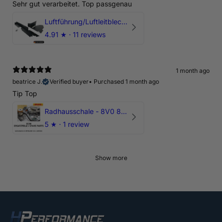
Sehr gut verarbeitet. Top passgenau
Luftführung/Luftleitblech 5" 125mm offene Ansaugung HPerformance
4.91
★ ·
11 reviews
1 month ago
beatrice J.
Verified buyer
•
Purchased 1 month ago
Tip Top
Radhausschale - 8V0 821 191 C - Original Ersatzteil für Audi RS3 Sportback
5
★ ·
1 review
Show more