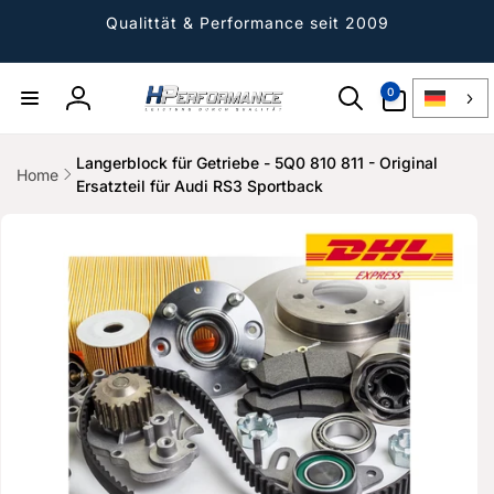
Direkt
zum
Qualittät & Performance seit 2009
Inhalt
0
0
Artikel
Einloggen
Langerblock für Getriebe - 5Q0 810 811 - Original
Home
Ersatzteil für Audi RS3 Sportback
ktinformationen
gen