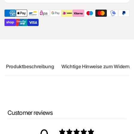
Audi
für
RS3
Audi
Sportback
RS3
Sportback
Produktbeschreibung
Wichtige Hinweise zum Widerruf
Customer reviews