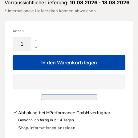
Vorraussichtliche Lieferung:
10.08.2026
-
13.08.2026
* Internationale Lieferzeiten können abweichen.
Anzahl
Erhöhe
die
Verringere
Menge
die
für
In den Warenkorb legen
Menge
Langerblock
für
für
Langerblock
Getriebe
für
-
Getriebe
5Q0
-
810
5Q0
811
810
Abholung bei
HPerformance GmbH
verfügbar
-
811
Original
Gewöhnlich fertig in 2 - 4 Tagen
-
Ersatzteil
Original
Shop-Informationen anzeigen
für
Ersatzteil