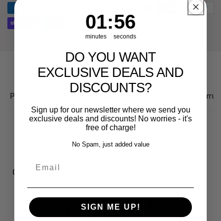
Sportback
1
:
Countdown ends in:
56
01
:
56
minutes
seconds
DO YOU WANT
EXCLUSIVE DEALS AND
DISCOUNTS?
Produktbeschreibung
Wichtige Hinweise zum Widerruf
Sign up for our newsletter where we send you
exclusive deals and discounts! No worries - it's
free of charge!
No Spam, just added value
Email
Customer reviews
0
SIGN ME UP!
/ 5
0 reviews