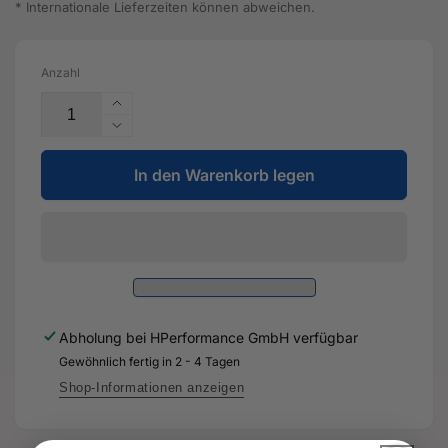
* Internationale Lieferzeiten können abweichen.
Anzahl
Erhöhe
die
Verringere
Menge
die
für
In den Warenkorb legen
Menge
Längsträger
für
-
Längsträger
5Q0
-
803
5Q0
210
803
-
210
Original
-
Abholung bei
HPerformance GmbH
verfügbar
Ersatzteil
Original
für
Gewöhnlich fertig in 2 - 4 Tagen
Ersatzteil
Audi
für
Shop-Informationen anzeigen
RS3
Audi
Sportback
RS3