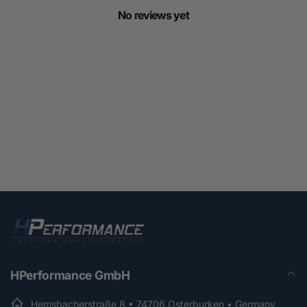
No reviews yet
HPerformance GmbH
Hemsbacherstraße 8 • 74706 Osterburken • Germany