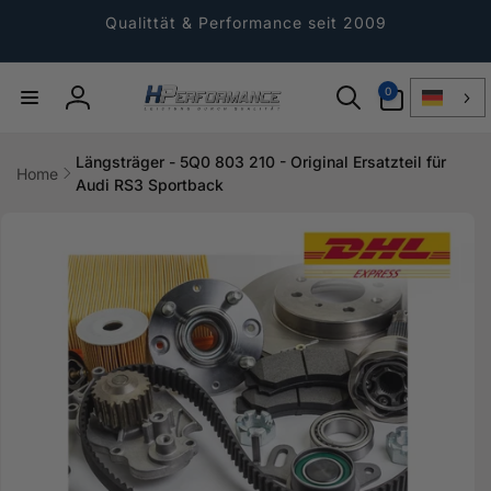
Direkt
zum
Qualittät & Performance seit 2009
Inhalt
0
0
Artikel
Einloggen
Längsträger - 5Q0 803 210 - Original Ersatzteil für
Home
Audi RS3 Sportback
ktinformationen
gen