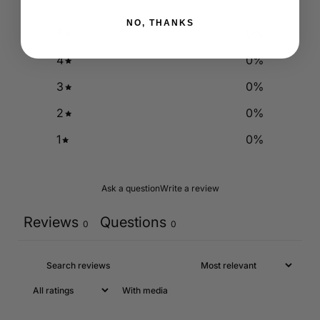
NO, THANKS
5
0
%
4
0
%
3
0
%
2
0
%
1
0
%
Ask a question
Write a review
Reviews
Questions
0
0
With media