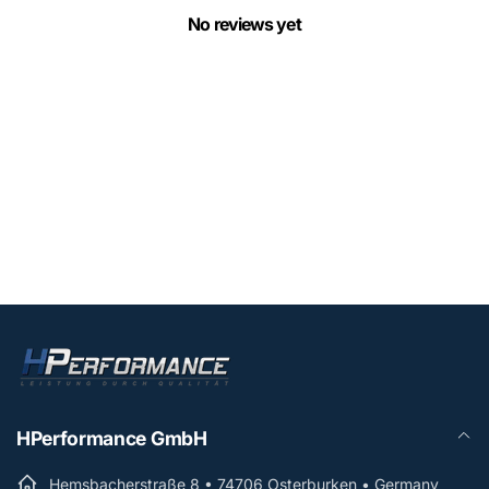
No reviews yet
HPerformance GmbH
Hemsbacherstraße 8 • 74706 Osterburken • Germany