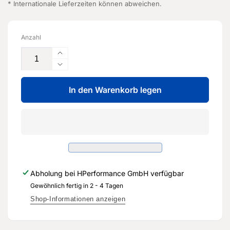
* Internationale Lieferzeiten können abweichen.
Anzahl
Erhöhe
die
Verringere
Menge
die
für
In den Warenkorb legen
Menge
Längsträger
für
-
Längsträger
5Q0
-
803
5Q0
506
803
AQ
506
-
AQ
Abholung bei
HPerformance GmbH
verfügbar
Original
-
Ersatzteil
Gewöhnlich fertig in 2 - 4 Tagen
Original
für
Ersatzteil
Shop-Informationen anzeigen
Audi
für
RS3
Audi
Sportback