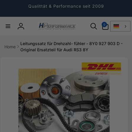
Direkt
zum
Qualittät & Performance seit 2009
Inhalt
0
0
Artikel
Einloggen
Leitungssatz für Drehzahl- fühler - 8Y0 927 903 D -
Home
Original Ersatzteil für Audi RS3 8Y
ktinformationen
gen