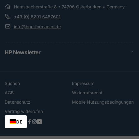
Hemsbacherstraße 8 • 74706 Osterburken • Germany
+49 (0) 6291 6487601
info@hperformance.de
HP Newsletter
Suchen
Impressum
AGB
Widerrufsrecht
Datenschutz
Mobile Nutzungsbedingungen
Vertrag widerrufen
DE
Facebook
Instagram
YouTube