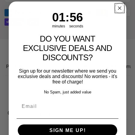
Ersatzteil
Original
für
Ersatzteil
1
:
Countdown ends in:
56
01
:
56
Audi
für
RS3
Audi
minutes
seconds
8Y
RS3
8Y
DO YOU WANT
EXCLUSIVE DEALS AND
DISCOUNTS?
Produktbeschreibung
Wichtige Hinweise zum Widerruf
Sign up for our newsletter where we send you
exclusive deals and discounts! No worries - it's
free of charge!
No Spam, just added value
Email
Customer reviews
SIGN ME UP!