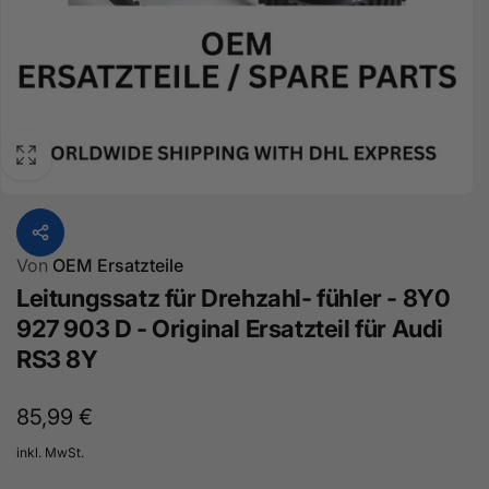
Von
OEM Ersatzteile
Leitungssatz für Drehzahl- fühler - 8Y0
927 903 D - Original Ersatzteil für Audi
RS3 8Y
Normaler
85,99 €
Preis
inkl. MwSt.