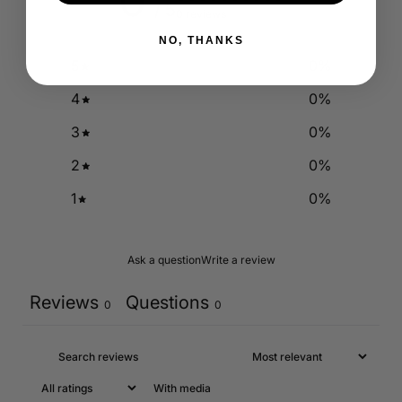
0
/ 5
0 reviews
NO, THANKS
5
0
%
4
0
%
3
0
%
2
0
%
1
0
%
Ask a question
Write a review
Reviews
Questions
0
0
With media