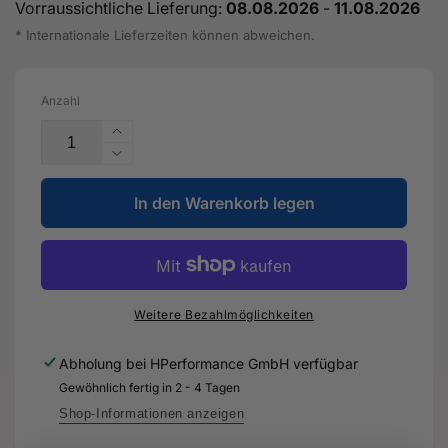
Vorraussichtliche Lieferung:
08.08.2026
-
11.08.2026
* Internationale Lieferzeiten können abweichen.
Anzahl
Erhöhe
die
Verringere
Menge
die
für
In den Warenkorb legen
Menge
Leitungssatz
für
für
Leitungssatz
Drehzahl-
für
fühler
Drehzahl-
-
fühler
Weitere Bezahlmöglichkeiten
8Y0
-
927
8Y0
Abholung bei
HPerformance GmbH
verfügbar
903
927
Gewöhnlich fertig in 2 - 4 Tagen
D
903
-
D
Shop-Informationen anzeigen
Original
-