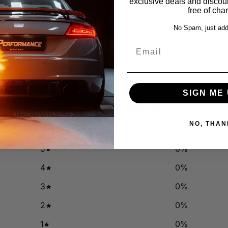
exclusive deals and discount
free of cha
No Spam, just add
Email
SIGN ME 
0
/ 5
0 reviews
NO, THAN
5
0
%
4
0
%
3
0
%
2
0
%
1
0
%