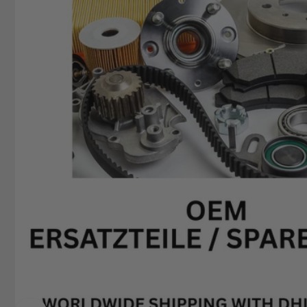
Hemsba
74706 O
Deutsch
+49629