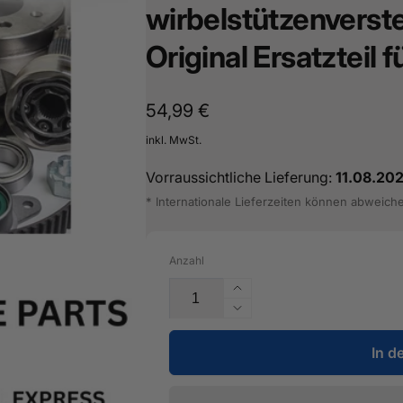
wirbelstützenverste
cher Straße 8
Original Ersatzteil
sterburken
land
16487601
Normaler
54,99 €
Preis
inkl. MwSt.
Vorraussichtliche Lieferung:
11.08.20
* Internationale Lieferzeiten können abweich
Anzahl
Erhöhe
die
Verringere
Menge
die
für
In d
Menge
Leitungssatz
für
für
Leitungssatz