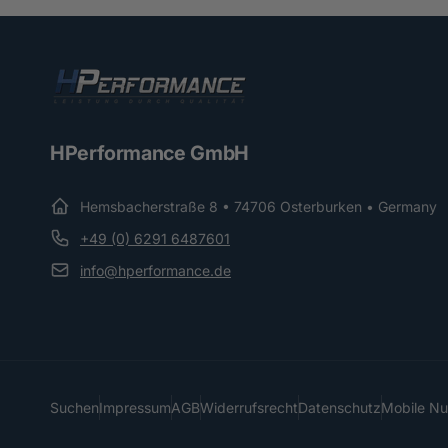
HPerformance GmbH
Hemsbacherstraße 8 • 74706 Osterburken • Germany
+49 (0) 6291 6487601
info@hperformance.de
Suchen
Impressum
AGB
Widerrufsrecht
Datenschutz
Mobile N