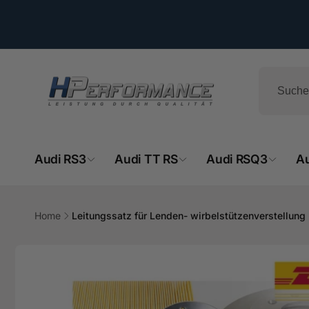
Direkt
zum
Inhalt
Audi RS3
Audi TT RS
Audi RSQ3
A
Home
Leitungssatz für Lenden- wirbelstützenverstellung 
Zu
HPe
Produktinformationen
springen
Ab
- 