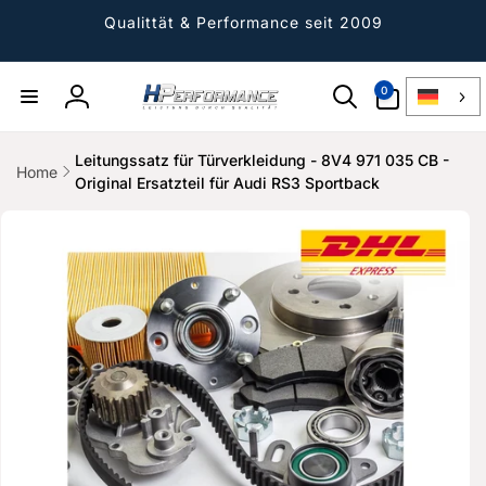
Direkt
zum
Qualittät & Performance seit 2009
Inhalt
0
0
Artikel
Einloggen
Leitungssatz für Türverkleidung - 8V4 971 035 CB -
Home
Original Ersatzteil für Audi RS3 Sportback
ktinformationen
gen