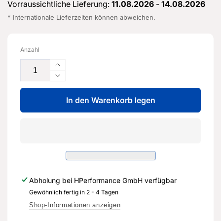
Vorraussichtliche Lieferung:
11.08.2026
-
14.08.2026
* Internationale Lieferzeiten können abweichen.
Anzahl
Erhöhe
die
Verringere
Menge
die
für
In den Warenkorb legen
Menge
Leitungssatz
für
für
Leitungssatz
Türverkleidung
für
-
Türverkleidung
8V4
-
971
8V4
035
971
Abholung bei
HPerformance GmbH
verfügbar
CB
035
-
Gewöhnlich fertig in 2 - 4 Tagen
CB
Original
-
Shop-Informationen anzeigen
Ersatzteil
Original