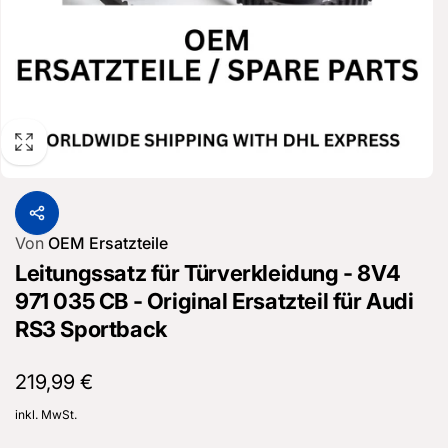
Von
OEM Ersatzteile
Leitungssatz für Türverkleidung - 8V4
971 035 CB - Original Ersatzteil für Audi
RS3 Sportback
Normaler
219,99 €
Preis
inkl. MwSt.