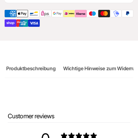
für
Ersatzteil
Audi
für
RS3
Audi
Sportback
RS3
Sportback
Produktbeschreibung
Wichtige Hinweise zum Widerruf
Customer reviews