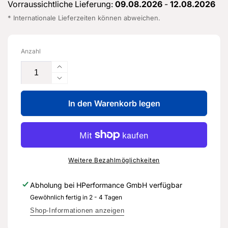
Vorraussichtliche Lieferung:
09.08.2026
-
12.08.2026
* Internationale Lieferzeiten können abweichen.
Anzahl
Erhöhe
die
Verringere
Menge
die
für
In den Warenkorb legen
Menge
Leitungssatz
für
für
Leitungssatz
Türverkleidung
für
-
Türverkleidung
8V4
-
Weitere Bezahlmöglichkeiten
971
8V4
036
971
Abholung bei
HPerformance GmbH
verfügbar
BF
036
Gewöhnlich fertig in 2 - 4 Tagen
-
BF
Original
-
Shop-Informationen anzeigen
Ersatzteil
Original