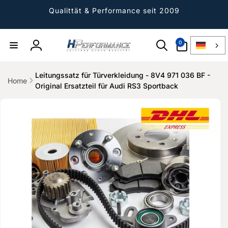
Direkt
zum
Qualittät & Performance seit 2009
Inhalt
0
0
Artikel
Einloggen
Leitungssatz für Türverkleidung - 8V4 971 036 BF -
Home
Original Ersatzteil für Audi RS3 Sportback
ktinformationen
gen