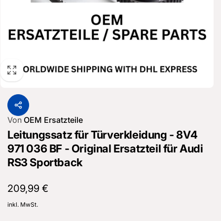
Von
OEM Ersatzteile
Leitungssatz für Türverkleidung - 8V4
971 036 BF - Original Ersatzteil für Audi
RS3 Sportback
Normaler
209,99 €
Preis
inkl. MwSt.