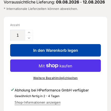
Vorraussichtliche Lieferung:
09.08.2026
-
12.08.2026
* Internationale Lieferzeiten können abweichen.
Anzahl
Erhöhe
die
Verringere
Menge
die
für
In den Warenkorb legen
Menge
Lichtwellenleiter
für
-
Lichtwellenleiter
4E0
-
972
4E0
460
972
Weitere Bezahlmöglichkeiten
-
460
Original
-
Abholung bei
HPerformance GmbH
verfügbar
Ersatzteil
Original
Gewöhnlich fertig in 2 - 4 Tagen
für
Ersatzteil
Audi
für
Shop-Informationen anzeigen
RS3
Audi