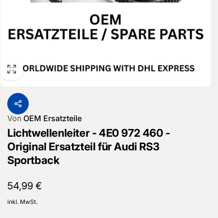
Von
OEM Ersatzteile
Lichtwellenleiter - 4E0 972 460 -
Original Ersatzteil für Audi RS3
Sportback
Normaler
54,99 €
Preis
inkl. MwSt.