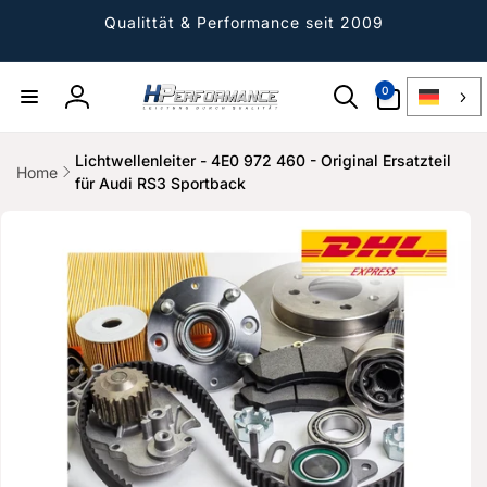
Direkt
zum
Qualittät & Performance seit 2009
Inhalt
0
0
Artikel
Einloggen
Lichtwellenleiter - 4E0 972 460 - Original Ersatzteil
Home
für Audi RS3 Sportback
ktinformationen
gen