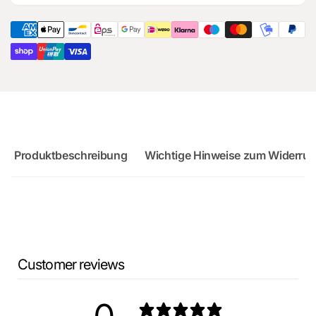
Sportback
RS3
Sportback
Produktbeschreibung
Wichtige Hinweise zum Widerruf
Customer reviews