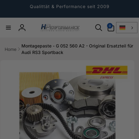
Direkt
zum
Qualittät & Performance seit 2009
Inhalt
0
0
Artikel
Einloggen
Montagepaste - G 052 560 A2 - Original Ersatzteil für
Home
Audi RS3 Sportback
ktinformationen
gen