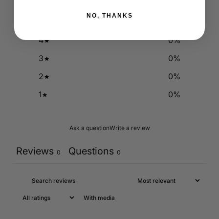
NO, THANKS
5
0
%
4
0
%
3
0
%
2
0
%
1
0
%
Ask a question
Write a review
Reviews
Questions
0
0
With media