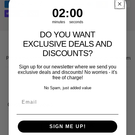
RS3
Sportback
1
:
Countdown ends in:
58
01
:
58
minutes
seconds
DO YOU WANT
EXCLUSIVE DEALS AND
DISCOUNTS?
Produktbeschreibung
Wichtige Hinweise zum Widerruf
Sign up for our newsletter where we send you
exclusive deals and discounts! No worries - it's
free of charge!
No Spam, just added value
Email
Customer reviews
0
SIGN ME UP!
/ 5
0 reviews