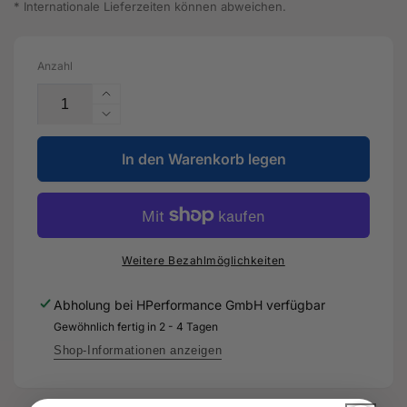
* Internationale Lieferzeiten können abweichen.
Anzahl
Erhöhe
die
Verringere
Menge
die
für
In den Warenkorb legen
Menge
Montagepaste
für
-
Montagepaste
G
-
052
G
560
052
Weitere Bezahlmöglichkeiten
A2
560
-
A2
Abholung bei
HPerformance GmbH
verfügbar
Original
-
Gewöhnlich fertig in 2 - 4 Tagen
Ersatzteil
Original
für
Ersatzteil
Shop-Informationen anzeigen
Audi
für
RS3
Audi
Sportback