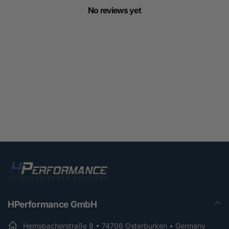
No reviews yet
HPerformance GmbH
Hemsbacherstraße 8 • 74706 Osterburken • Germany