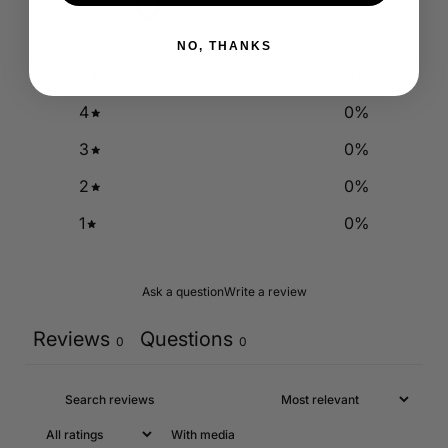
0
/ 5
0 reviews
NO, THANKS
5
0
%
4
0
%
3
0
%
2
0
%
1
0
%
Ask a question
Write a review
Reviews
Questions
0
0
With media