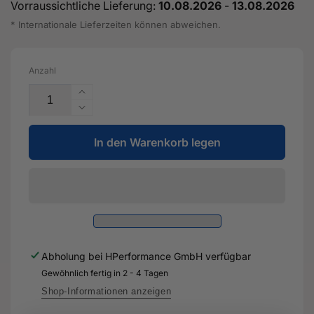
Vorraussichtliche Lieferung:
10.08.2026
-
13.08.2026
* Internationale Lieferzeiten können abweichen.
Anzahl
Erhöhe
die
Verringere
Menge
die
für
In den Warenkorb legen
Menge
Montageset
für
für
Montageset
Rad-
für
und
Rad-
Reifensystem
und
-
Reifensystem
G
-
Abholung bei
HPerformance GmbH
verfügbar
003
G
010
Gewöhnlich fertig in 2 - 4 Tagen
003
A2
010
Shop-Informationen anzeigen
-
A2