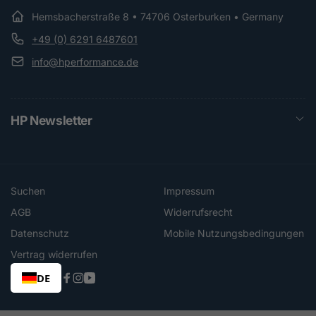
Hemsbacherstraße 8 • 74706 Osterburken • Germany
+49 (0) 6291 6487601
info@hperformance.de
HP Newsletter
Suchen
Impressum
AGB
Widerrufsrecht
Datenschutz
Mobile Nutzungsbedingungen
Vertrag widerrufen
DE
Facebook
Instagram
YouTube