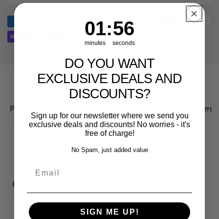
Original
-
Ersatzteil
Original
1
:
Countdown ends in:
56
01
:
56
für
Ersatzteil
Audi
für
minutes
seconds
RS3
Audi
Sportback
RS3
DO YOU WANT
Sportback
EXCLUSIVE DEALS AND
DISCOUNTS?
Produktbeschreibung
Wichtige Hinweise zum Widerruf
Sign up for our newsletter where we send you
exclusive deals and discounts! No worries - it's
free of charge!
No Spam, just added value
Email
Customer reviews
SIGN ME UP!