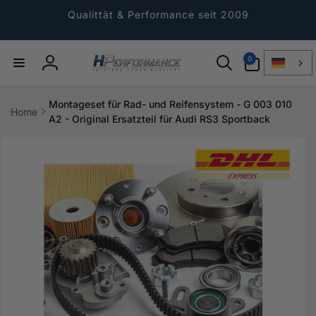
Direkt
zum
Qualittät & Performance seit 2009
Inhalt
0
0
Artikel
Einloggen
Montageset für Rad- und Reifensystem - G 003 010
Home
A2 - Original Ersatzteil für Audi RS3 Sportback
ktinformationen
gen