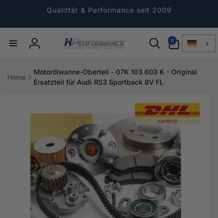
Direkt
zum
Qualittät & Performance seit 2009
Inhalt
0
0
Artikel
Einloggen
Motorölwanne-Oberteil - 07K 103 603 K - Original
Home
Ersatzteil für Audi RS3 Sportback 8V FL
ktinformationen
gen