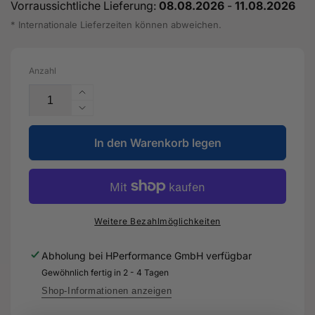
Vorraussichtliche Lieferung:
08.08.2026
-
11.08.2026
* Internationale Lieferzeiten können abweichen.
Anzahl
Erhöhe
die
Verringere
Menge
die
für
In den Warenkorb legen
Menge
Motorölwanne-
für
Oberteil
Motorölwanne-
-
Oberteil
07K
-
103
07K
Weitere Bezahlmöglichkeiten
603
103
K
603
Abholung bei
HPerformance GmbH
verfügbar
-
K
Gewöhnlich fertig in 2 - 4 Tagen
Original
-
Ersatzteil
Original
Shop-Informationen anzeigen
für
Ersatzteil