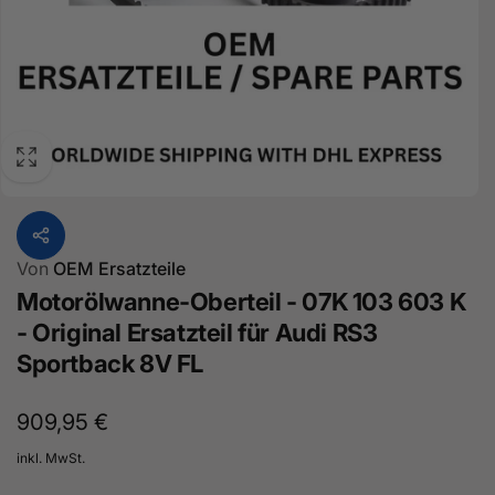
Von
OEM Ersatzteile
Motorölwanne-Oberteil - 07K 103 603 K
- Original Ersatzteil für Audi RS3
Sportback 8V FL
Normaler
909,95 €
Preis
inkl. MwSt.