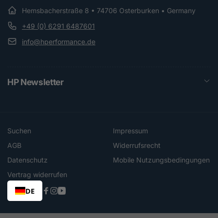
Hemsbacherstraße 8 • 74706 Osterburken • Germany
+49 (0) 6291 6487601
info@hperformance.de
HP Newsletter
Suchen
Impressum
AGB
Widerrufsrecht
Datenschutz
Mobile Nutzungsbedingungen
Vertrag widerrufen
DE
Facebook
Instagram
YouTube