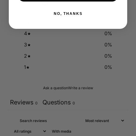
0
/ 5
0 reviews
NO, THANKS
5
0
%
4
0
%
3
0
%
2
0
%
1
0
%
Ask a question
Write a review
Reviews
Questions
0
0
With media