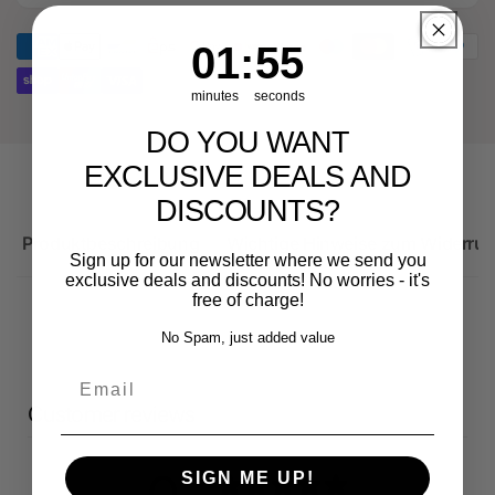
Audi
für
RS3
Audi
1
:
Countdown ends in:
55
01
:
55
Sportback
RS3
8V
Sportback
minutes
seconds
FL
8V
FL
DO YOU WANT
EXCLUSIVE DEALS AND
DISCOUNTS?
Produktbeschreibung
Wichtige Hinweise zum Widerruf
Sign up for our newsletter where we send you
exclusive deals and discounts! No worries - it's
free of charge!
No Spam, just added value
Email
Customer reviews
SIGN ME UP!