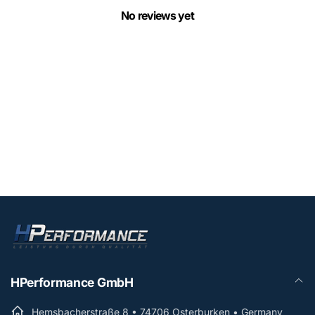
No reviews yet
HPerformance GmbH
Hemsbacherstraße 8 • 74706 Osterburken • Germany