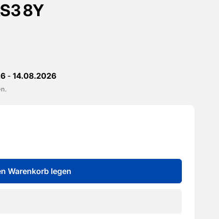
 RS3 8Y
26
-
14.08.2026
en.
en Warenkorb legen