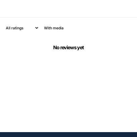
With media
No reviews yet