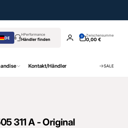
chen
0
HPerformance
Zwischensumme
0
DE
Artikel
0,00 €
Händler finden
Einloggen
andise
Kontakt/Händler
SALE
5 311 A - Original