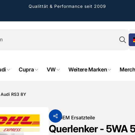
Qualittät & Performance seit 2009
Su
udi
Cupra
VW
Weitere Marken
Merch
rformance GmbH
holung verfügbar, gewöhnlich fertig in 2
r Audi RS3 8Y
4 tagen
cher Straße 8
sterburken
Von
OEM Ersatzteile
land
Querlenker - 5WA 50
16487601