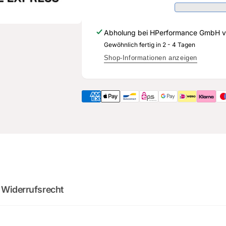
311
505
A
311
-
A
Abholung bei
HPerformance GmbH
v
Original
-
Ersatzteil
Gewöhnlich fertig in 2 - 4 Tagen
Original
für
Ersatzteil
Shop-Informationen anzeigen
Audi
für
RS3
Audi
8Y
RS3
8Y
2
:
Cou
0
02
:
0
minutes
sec
 Widerrufsrecht
DO YOU WANT 
DEALS AND D