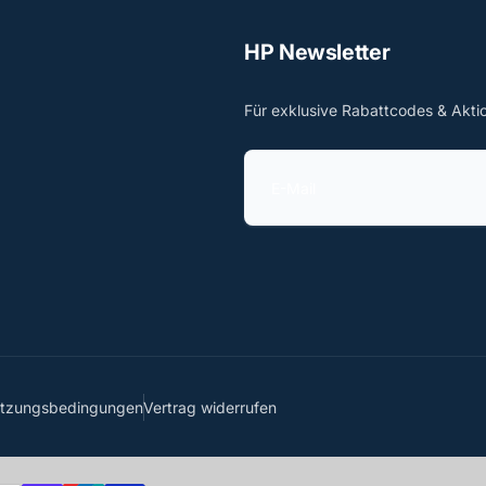
HP Newsletter
Für exklusive Rabattcodes & Akti
E
-
M
a
i
l
utzungsbedingungen
Vertrag widerrufen