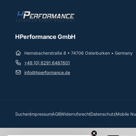
HPerformance GmbH
Hemsbacherstraße 8 • 74706 Osterburken • Germany
+49 (0) 6291 6487601
info@hperformance.de
Suchen
Impressum
AGB
Widerrufsrecht
Datenschutz
Mobile N