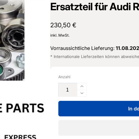
Ersatzteil für Audi
Normaler
230,50 €
Preis
inkl. MwSt.
Vorraussichtliche Lieferung:
11.08.20
* Internationale Lieferzeiten können abweich
Anzahl
Erhöhe
die
Verringere
Menge
die
für
In d
Menge
Querlenker
für
-
Querlenker
5WA
-
505
5WA