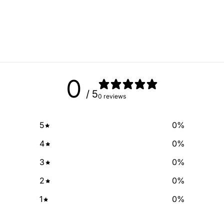
Sign up for our newslette
exclusive deals and discount
free of cha
No Spam, just add
Email
0
/ 5
0 reviews
SIGN ME 
5
0
%
NO, THAN
4
0
%
3
0
%
2
0
%
1
0
%