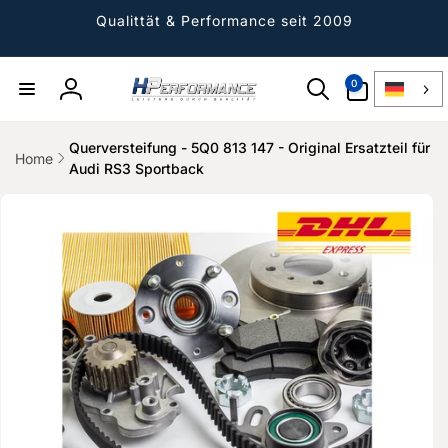
Direkt
zum
Qualittät & Performance seit 2009
Inhalt
0
0
Artikel
Einloggen
Querversteifung - 5Q0 813 147 - Original Ersatzteil für
Home
Audi RS3 Sportback
ktinformationen
gen