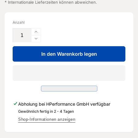
* Internationale Lieferzeiten können abweichen.
Anzahl
Erhöhe
die
Verringere
Menge
die
für
In den Warenkorb legen
Menge
Querversteifung
für
-
Querversteifung
5Q0
-
813
5Q0
147
813
-
147
Original
-
Abholung bei
HPerformance GmbH
verfügbar
Ersatzteil
Original
für
Gewöhnlich fertig in 2 - 4 Tagen
Ersatzteil
Audi
für
Shop-Informationen anzeigen
RS3
Audi
Sportback
RS3