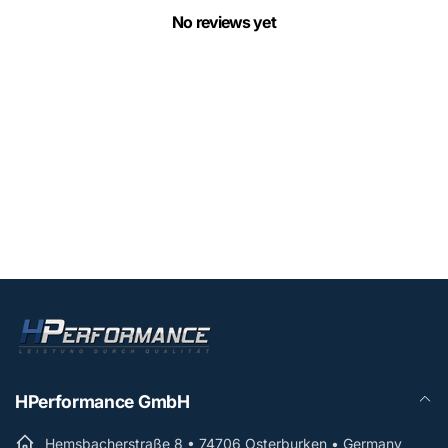
No reviews yet
HPerformance GmbH
Hemsbacherstraße 8 • 74706 Osterburken • Germany