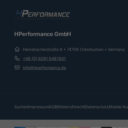
HPerformance GmbH
Hemsbacherstraße 8 • 74706 Osterburken • Germany
+49 (0) 6291 6487601
info@hperformance.de
Suchen
Impressum
AGB
Widerrufsrecht
Datenschutz
Mobile N