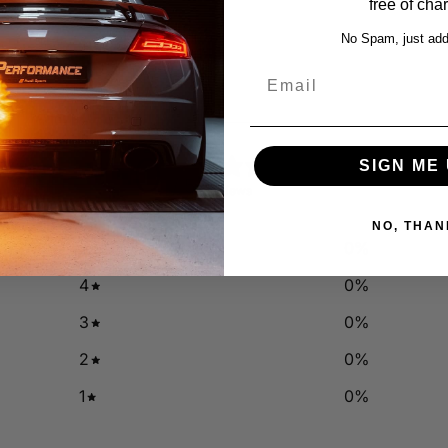
free of cha
No Spam, just add
Email
0
SIGN ME 
/ 5
0 reviews
NO, THAN
5
0
%
4
0
%
3
0
%
2
0
%
1
0
%