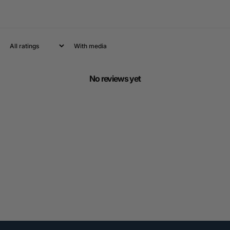
With media
No reviews yet