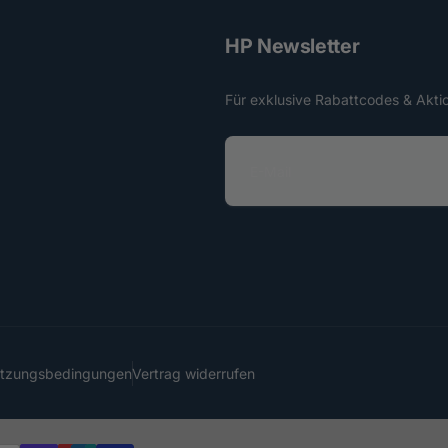
HP Newsletter
Für exklusive Rabattcodes & Akti
E
-
M
a
i
l
utzungsbedingungen
Vertrag widerrufen