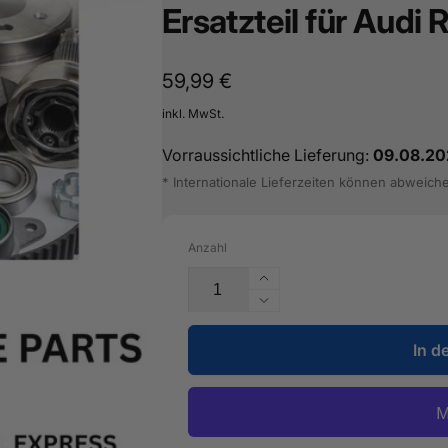
Ersatzteil für Audi
Normaler
59,99 €
Preis
inkl. MwSt.
Vorraussichtliche Lieferung:
09.08.20
* Internationale Lieferzeiten können abweich
Anzahl
Erhöhe
die
Verringere
Menge
die
für
In d
Menge
Reperatursatz
für
-
Reperatursatz
4H0
-
998
4H0