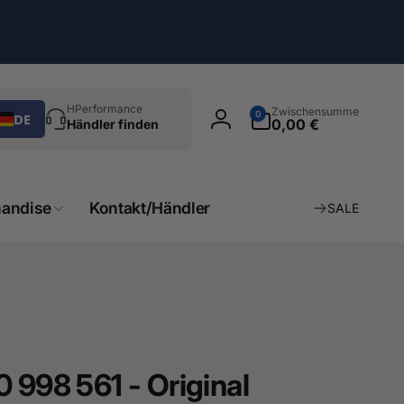
chen
0
HPerformance
Zwischensumme
0
DE
Artikel
0,00 €
Händler finden
Einloggen
andise
Kontakt/Händler
SALE
 998 561 - Original