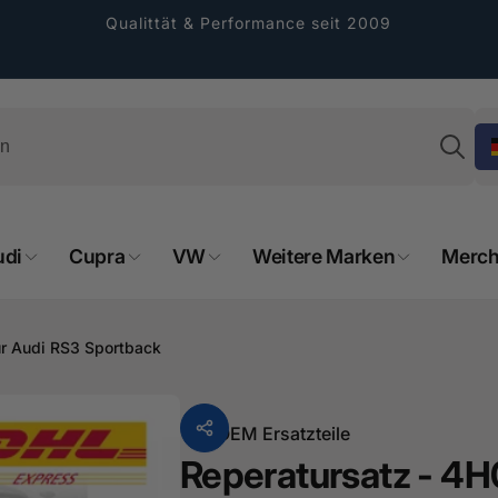
Qualittät & Performance seit 2009
Su
udi
Cupra
VW
Weitere Marken
Merch
rformance GmbH
holung verfügbar, gewöhnlich fertig in 2
für Audi RS3 Sportback
4 tagen
cher Straße 8
sterburken
Von
OEM Ersatzteile
land
Reperatursatz - 4H0
16487601