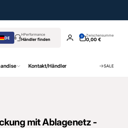
chen
0
HPerformance
Zwischensumme
0
DE
Artikel
0,00 €
Händler finden
Einloggen
andise
Kontakt/Händler
SALE
kung mit Ablagenetz -