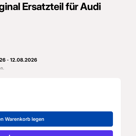
inal Ersatzteil für Audi
26
-
12.08.2026
en.
en Warenkorb legen
ng
ng