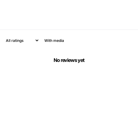
With media
No reviews yet