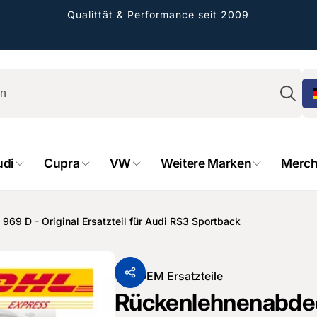
Qualittät & Performance seit 2009
Su
udi
Cupra
VW
Weitere Marken
Merch
rformance GmbH
69 D - Original Ersatzteil für Audi RS3 Sportback
holung verfügbar, gewöhnlich fertig in 2
4 tagen
Von
OEM Ersatzteile
cher Straße 8
Rückenlehnenabdec
sterburken
land