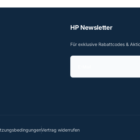
HP Newsletter
Für exklusive Rabattcodes & Akti
E
-
M
a
i
l
utzungsbedingungen
Vertrag widerrufen