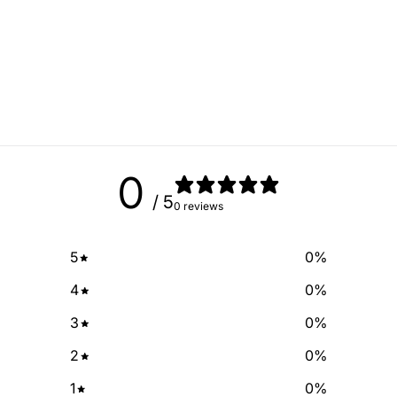
exclusive deals and discount
free of cha
No Spam, just add
Email
SIGN ME 
0
/ 5
0 reviews
NO, THAN
5
0
%
4
0
%
3
0
%
2
0
%
1
0
%