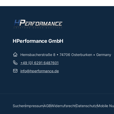
HPerformance GmbH
Hemsbacherstraße 8 • 74706 Osterburken • Germany
+49 (0) 6291 6487601
info@hperformance.de
Suchen
Impressum
AGB
Widerrufsrecht
Datenschutz
Mobile N