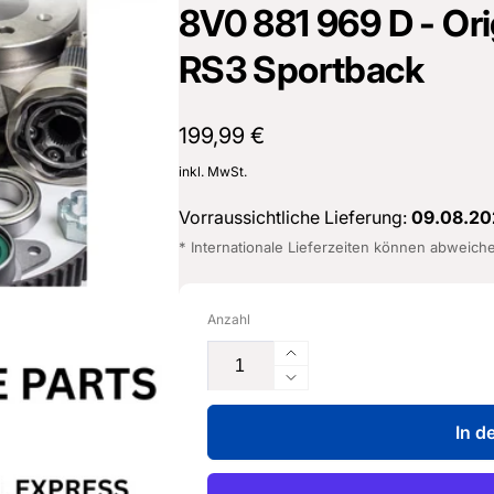
8V0 881 969 D - Orig
16487601
RS3 Sportback
Normaler
199,99 €
Preis
inkl. MwSt.
Vorraussichtliche Lieferung:
09.08.20
* Internationale Lieferzeiten können abweich
Anzahl
Erhöhe
die
Verringere
Menge
die
für
In d
Menge
Rückenlehnenabdecku
für
mit
Rückenlehnenabdecku