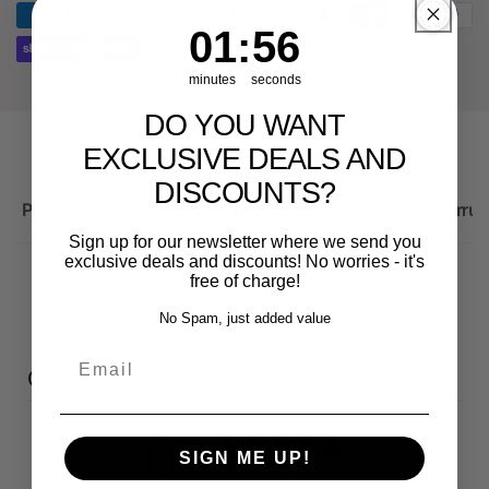
1
:
Countdown ends in:
56
01
:
56
minutes
seconds
DO YOU WANT
EXCLUSIVE DEALS AND
DISCOUNTS?
Produktbeschreibung
Wichtige Hinweise zum Widerruf
Sign up for our newsletter where we send you
exclusive deals and discounts! No worries - it's
free of charge!
No Spam, just added value
Email
Customer reviews
0
SIGN ME UP!
/ 5
0 reviews