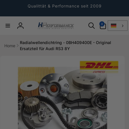
Direkt
zum
Qualittät & Performance seit 2009
Inhalt
0
0
Artikel
Einloggen
Radialwellendichtring - 0BH409400E - Original
Home
Ersatzteil für Audi RS3 8Y
ktinformationen
gen