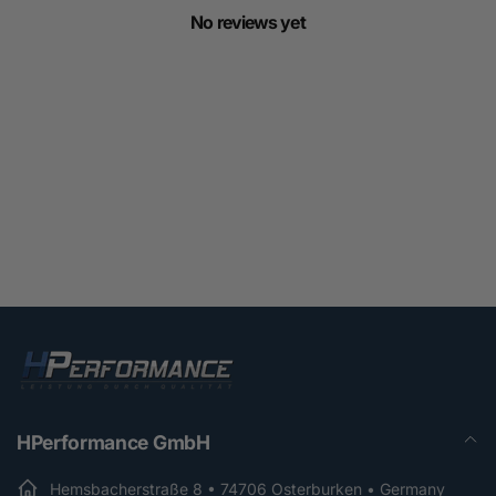
No reviews yet
HPerformance GmbH
Hemsbacherstraße 8 • 74706 Osterburken • Germany