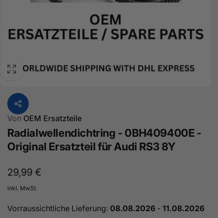
Von
OEM Ersatzteile
Radialwellendichtring - 0BH409400E -
Original Ersatzteil für Audi RS3 8Y
Normaler
29,99 €
Preis
inkl. MwSt.
Vorraussichtliche Lieferung:
08.08.2026
-
11.08.2026