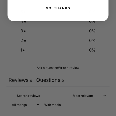
NO, THANKS
5
0
%
4
0
%
3
0
%
2
0
%
1
0
%
Ask a question
Write a review
Reviews
Questions
0
0
With media