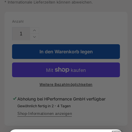
* Internationale Lieferzeiten können abweichen.
Anzahl
Erhöhe
die
Verringere
Menge
die
für
In den Warenkorb legen
Menge
Radialwellendichtring
für
-
Radialwellendichtring
0BH409400E
-
-
0BH409400E
Original
-
Weitere Bezahlmöglichkeiten
Ersatzteil
Original
für
Ersatzteil
Abholung bei
HPerformance GmbH
verfügbar
Audi
für
Gewöhnlich fertig in 2 - 4 Tagen
RS3
Audi
8Y
RS3
Shop-Informationen anzeigen
8Y