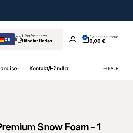
chen
0
HPerformance
Zwischensumme
0
DE
Artikel
0,00 €
Händler finden
Einloggen
andise
Kontakt/Händler
SALE
 Premium Snow Foam - 1