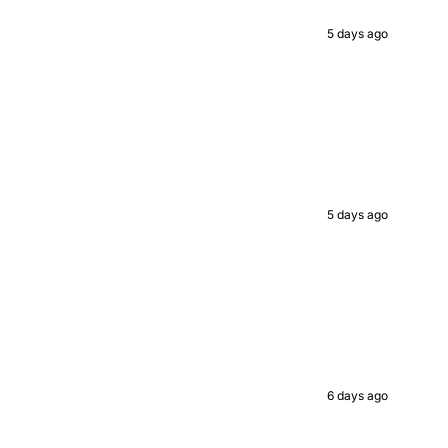
ed value
5 days ago
UP!
KS
5 days ago
6 days ago