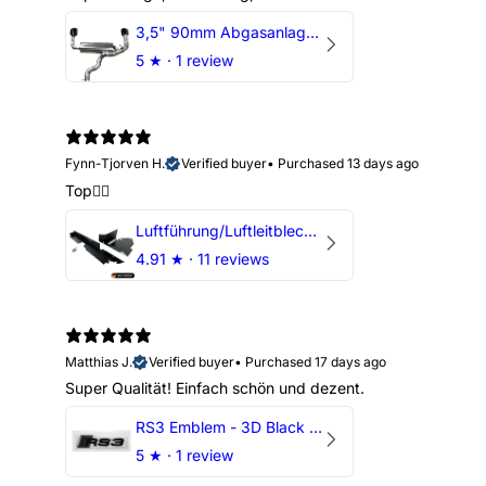
3,5" 90mm Abgasanlage AUDI RSQ3 DNWA 2.5 TFSI
5
★ ·
1 review
Fynn-Tjorven H.
Verified buyer
•
Purchased 13 days ago
Top👍🏼
Luftführung/Luftleitblech 5" 125mm offene Ansaugung HPerformance
4.91
★ ·
11 reviews
Matthias J.
Verified buyer
•
Purchased 17 days ago
Super Qualität! Einfach schön und dezent.
RS3 Emblem - 3D Black Edition - Schwarz/Schwarz Logo Modellschriftzug
5
★ ·
1 review