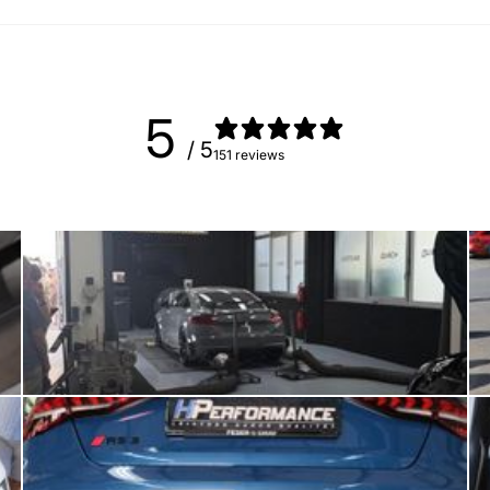
5
/ 5
151 reviews