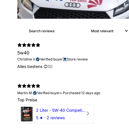
5w40
Christine V.
Verified buyer
Store review
Alles bestens 😊👍🏻
Martin M.
Verified buyer
•
Purchased 12 days ago
Top Preise
2 Liter - 5W-40 Competition 300V Motul Motoröl
5
★ ·
2 reviews