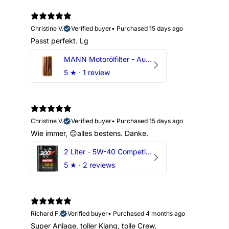
Christine V.
Verified buyer
•
Purchased 15 days ago
Passt perfekt. Lg
MANN Motorölfilter - Audi RS3 TTRS RSQ3 VZ5 - DAZ DNW
5
★ ·
1 review
Christine V.
Verified buyer
•
Purchased 15 days ago
Wie immer, 😊alles bestens. Danke.
2 Liter - 5W-40 Competition 300V Motul Motoröl
5
★ ·
2 reviews
Richard F.
Verified buyer
•
Purchased 4 months ago
Super Anlage, toller Klang, tolle Crew.