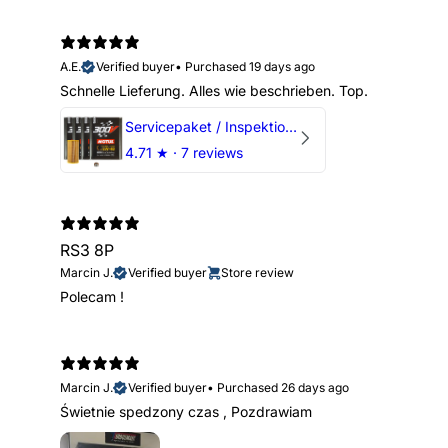
A.E.
Verified buyer
•
Purchased 19 days ago
Schnelle Lieferung. Alles wie beschrieben. Top.
Servicepaket / Inspektionspaket 1 mit Motul 300V 5W40 - 5W50 für alle 2.5 TFSI Modelle
4.71
★ ·
7 reviews
RS3 8P
Marcin J.
Verified buyer
Store review
Polecam !
Marcin J.
Verified buyer
•
Purchased 26 days ago
Świetnie spedzony czas , Pozdrawiam