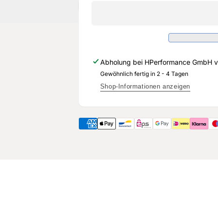
Sheriff
Shampoo
-
Sheriff
Premium
-
Snow
Premium
Foam
Snow
-
Foam
Abholung bei
HPerformance GmbH
v
1
-
Liter
Gewöhnlich fertig in 2 - 4 Tagen
1
Liter
Shop-Informationen anzeigen