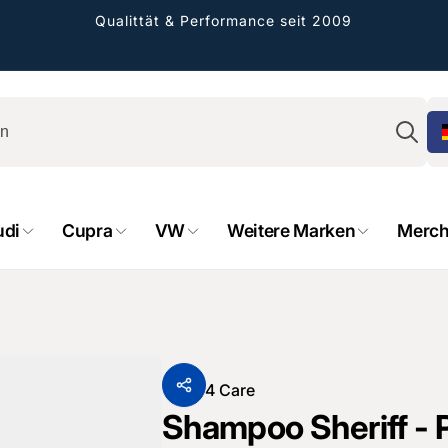
Qualittät & Performance seit 2009
Su
rformance GmbH
udi
Cupra
VW
Weitere Marken
Merch
holung verfügbar, gewöhnlich fertig in 2
4 tagen
cher Straße 8
sterburken
land
16487601
Von
P4 Care
Shampoo Sheriff -