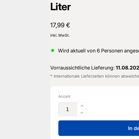
Liter
Normaler
17,99 €
Preis
inkl. MwSt.
Wird aktuell von
6
Personen anges
Vorraussichtliche Lieferung:
11.08.20
* Internationale Lieferzeiten können abweich
Anzahl
Erhöhe
die
Verringere
Menge
die
für
In d
Menge
Shampoo
für