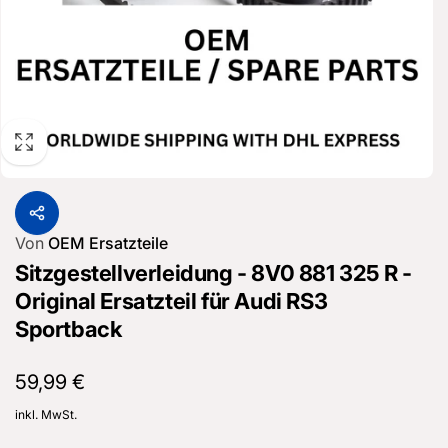
Von
OEM Ersatzteile
Sitzgestellverleidung - 8V0 881 325 R -
Original Ersatzteil für Audi RS3
Sportback
Normaler
59,99 €
Preis
inkl. MwSt.