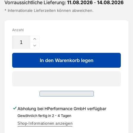
Vorraussichtliche Lieferung:
11.08.2026
-
14.08.2026
* Internationale Lieferzeiten können abweichen.
Anzahl
Erhöhe
die
Verringere
Menge
die
für
In den Warenkorb legen
Menge
Sitzgestellverleidung
für
-
Sitzgestellverleidung
8V0
-
881
8V0
325
881
R
325
-
R
Abholung bei
HPerformance GmbH
verfügbar
Original
-
Ersatzteil
Gewöhnlich fertig in 2 - 4 Tagen
Original
für
Ersatzteil
Shop-Informationen anzeigen
Audi
für