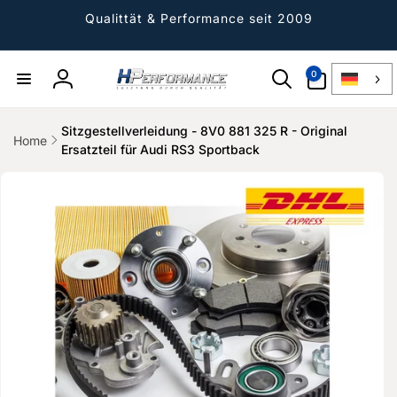
Direkt
zum
Qualittät & Performance seit 2009
Inhalt
0
0
Artikel
Einloggen
Sitzgestellverleidung - 8V0 881 325 R - Original
Home
Ersatzteil für Audi RS3 Sportback
ktinformationen
gen