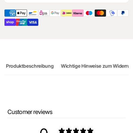
RS3
Audi
Sportback
RS3
Sportback
Produktbeschreibung
Wichtige Hinweise zum Widerruf
Customer reviews