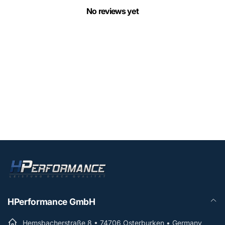
No reviews yet
HPerformance GmbH
Hemsbacherstraße 8 • 74706 Osterburken • Germany