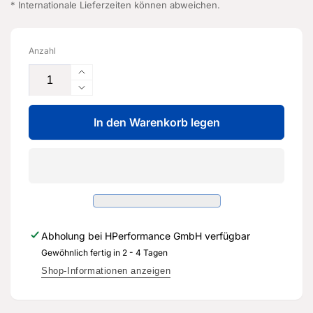
* Internationale Lieferzeiten können abweichen.
Anzahl
Erhöhe
die
Verringere
Menge
die
für
In den Warenkorb legen
Menge
Sonnenschutz
für
-
Sonnenschutz
8V4
-
064
8V4
160
064
A
160
-
A
Abholung bei
HPerformance GmbH
verfügbar
Original
-
Ersatzteil
Gewöhnlich fertig in 2 - 4 Tagen
Original
für
Ersatzteil
Shop-Informationen anzeigen
Audi
für
RS3
Audi
Sportback