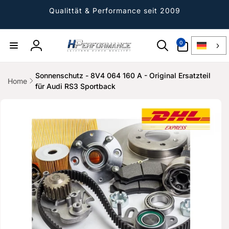
Direkt
zum
Qualittät & Performance seit 2009
Inhalt
0
0
Artikel
Einloggen
Sonnenschutz - 8V4 064 160 A - Original Ersatzteil
Home
für Audi RS3 Sportback
ktinformationen
gen