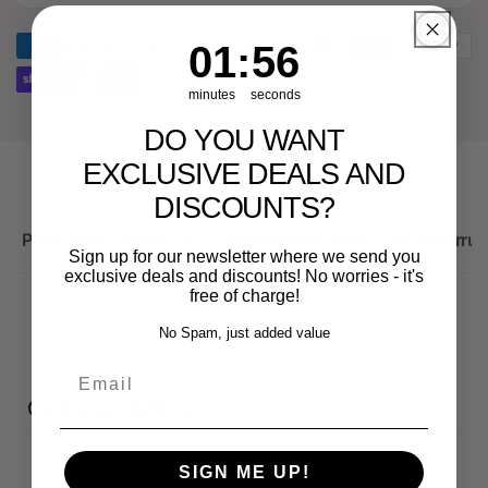
RS3
Audi
Sportback
RS3
1
:
Countdown ends in:
56
01
:
56
Sportback
minutes
seconds
DO YOU WANT
EXCLUSIVE DEALS AND
DISCOUNTS?
Produktbeschreibung
Wichtige Hinweise zum Widerruf
Sign up for our newsletter where we send you
exclusive deals and discounts! No worries - it's
free of charge!
No Spam, just added value
Email
Customer reviews
SIGN ME UP!