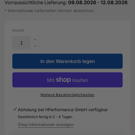
Vorraussichtliche Lieferung:
09.08.2026
-
12.08.2026
* Internationale Lieferzeiten können abweichen.
Anzahl
Erhöhe
die
Verringere
Menge
die
für
In den Warenkorb legen
Menge
Spannelement
für
-
Spannelement
07K
-
903
07K
315
903
Weitere Bezahlmöglichkeiten
AC
315
-
AC
Abholung bei
HPerformance GmbH
verfügbar
Original
-
Gewöhnlich fertig in 2 - 4 Tagen
Ersatzteil
Original
für
Ersatzteil
Shop-Informationen anzeigen
Audi
für