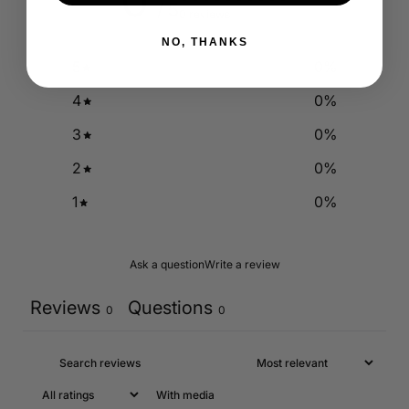
0
/ 5
0 reviews
NO, THANKS
5
0
%
4
0
%
3
0
%
2
0
%
1
0
%
Ask a question
Write a review
Reviews
Questions
0
0
With media