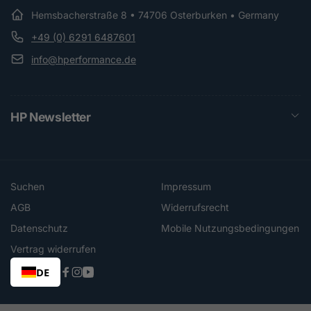
Hemsbacherstraße 8 • 74706 Osterburken • Germany
+49 (0) 6291 6487601
info@hperformance.de
HP Newsletter
Suchen
Impressum
AGB
Widerrufsrecht
Datenschutz
Mobile Nutzungsbedingungen
Vertrag widerrufen
DE
Facebook
Instagram
YouTube