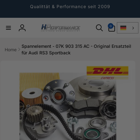
Direkt
zum
Qualittät & Performance seit 2009
Inhalt
0
0
Artikel
Einloggen
Spannelement - 07K 903 315 AC - Original Ersatzteil
Home
für Audi RS3 Sportback
ktinformationen
gen