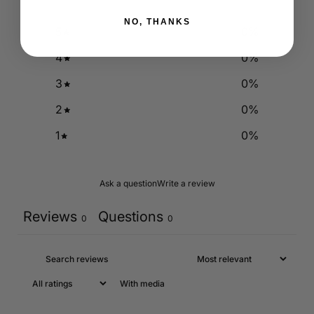
NO, THANKS
5
0
%
4
0
%
3
0
%
2
0
%
1
0
%
Ask a question
Write a review
Reviews
Questions
0
0
With media