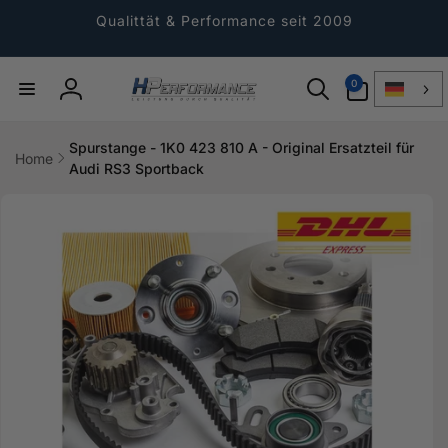
Direkt
zum
Qualittät & Performance seit 2009
Inhalt
0
0
Artikel
Einloggen
Spurstange - 1K0 423 810 A - Original Ersatzteil für
Home
Audi RS3 Sportback
ktinformationen
gen