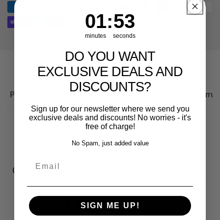
RS3
Sportback
1
:
Countdown ends in:
53
01
:
53
minutes
seconds
DO YOU WANT
EXCLUSIVE DEALS AND
DISCOUNTS?
Produktbeschreibung
Wichtige Hinweise zum Widerruf
Sign up for our newsletter where we send you
exclusive deals and discounts! No worries - it's
free of charge!
No Spam, just added value
Email
Customer reviews
0
SIGN ME UP!
/ 5
0 reviews