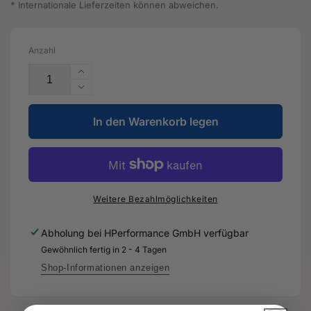
* Internationale Lieferzeiten können abweichen.
Anzahl
Erhöhe
die
Verringere
Menge
die
für
In den Warenkorb legen
Menge
Spurstange
für
-
Spurstange
1K0
-
423
1K0
810
423
Weitere Bezahlmöglichkeiten
A
810
-
A
Abholung bei
HPerformance GmbH
verfügbar
Original
-
Gewöhnlich fertig in 2 - 4 Tagen
Ersatzteil
Original
für
Ersatzteil
Shop-Informationen anzeigen
Audi
für
RS3
Audi
Sportback