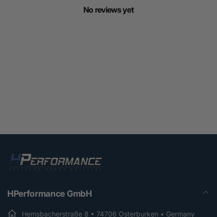
No reviews yet
HPerformance GmbH
Hemsbacherstraße 8 • 74706 Osterburken • Germany