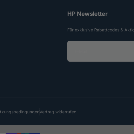
HP Newsletter
Für exklusive Rabattcodes & Akti
E
-
M
a
i
l
utzungsbedingungen
Vertrag widerrufen