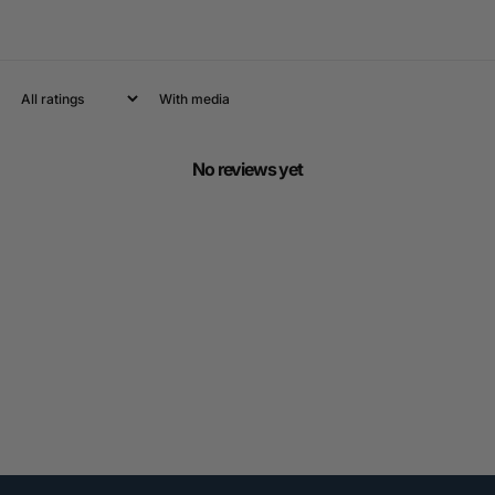
With media
No reviews yet