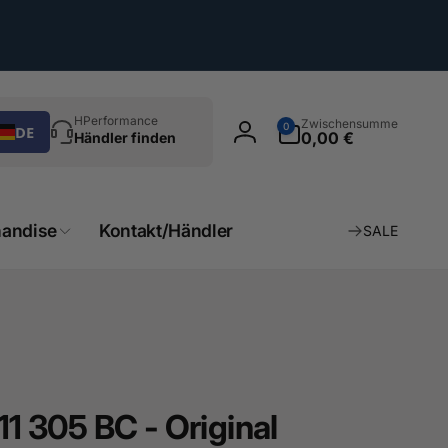
chen
0
HPerformance
Zwischensumme
0
DE
Artikel
0,00 €
Händler finden
Einloggen
andise
Kontakt/Händler
SALE
11 305 BC - Original