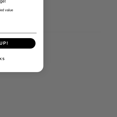
rge!
ed value
UP!
KS