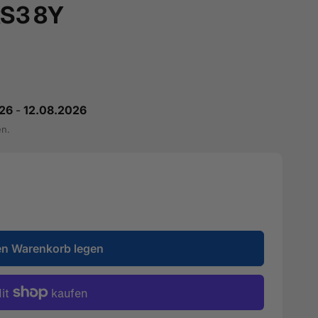
 RS3 8Y
26
-
12.08.2026
en.
en Warenkorb legen