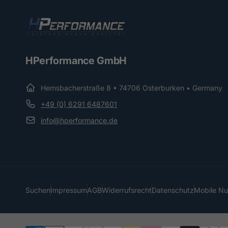
HPerformance GmbH
Hemsbacherstraße 8 • 74706 Osterburken • Germany
+49 (0) 6291 6487601
info@hperformance.de
Suchen
Impressum
AGB
Widerrufsrecht
Datenschutz
Mobile N