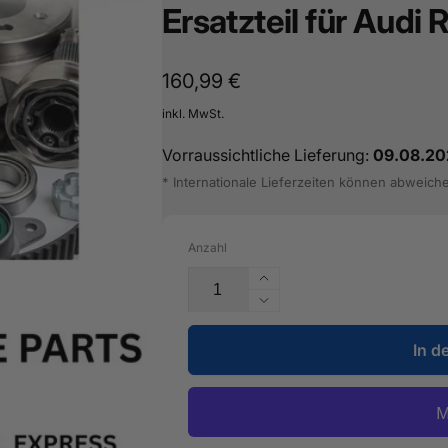
Ersatzteil für Audi
Normaler
160,99 €
Preis
inkl. MwSt.
Vorraussichtliche Lieferung:
09.08.20
* Internationale Lieferzeiten können abweich
Anzahl
Erhöhe
die
Verringere
Menge
die
für
In d
Menge
Stabilisator
für
-
Stabilisator
5Q0
-
511
5Q0