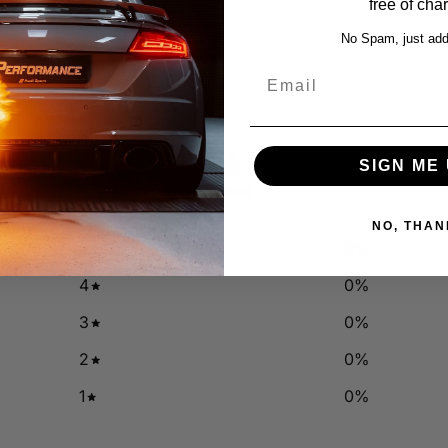
free of cha
No Spam, just add
Email
0
SIGN ME 
/ 5
0 reviews
NO, THAN
5
0
%
4
0
%
3
0
%
2
0
%
1
0
%