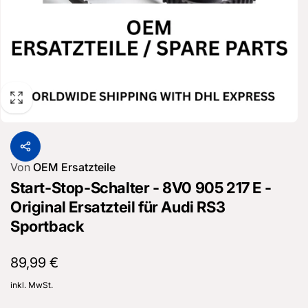
Von
OEM Ersatzteile
Start-Stop-Schalter - 8V0 905 217 E -
Original Ersatzteil für Audi RS3
Sportback
Normaler
89,99 €
Preis
inkl. MwSt.