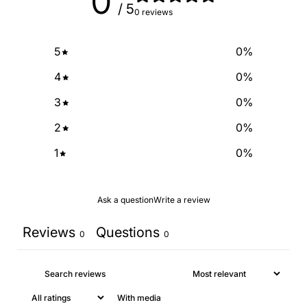
0
SIGN ME UP!
/ 5
0 reviews
NO, THANKS
5
0
%
4
0
%
3
0
%
2
0
%
1
0
%
Ask a question
Write a review
Reviews
Questions
0
0
With media