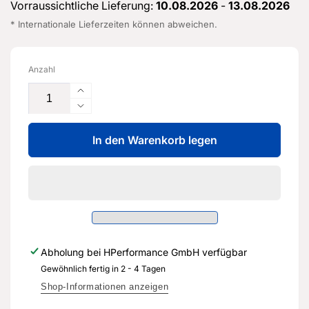
Vorraussichtliche Lieferung:
10.08.2026
-
13.08.2026
* Internationale Lieferzeiten können abweichen.
Anzahl
Erhöhe
die
Verringere
Menge
die
für
In den Warenkorb legen
Menge
Start-
für
Stop-
Start-
Schalter
Stop-
-
Schalter
8V0
-
905
8V0
217
905
Abholung bei
HPerformance GmbH
verfügbar
E
217
-
Gewöhnlich fertig in 2 - 4 Tagen
E
Original
-
Shop-Informationen anzeigen
Ersatzteil
Original