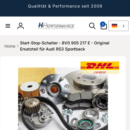
Direkt
zum
Qualittät & Performance seit 2009
Inhalt
0
0
Artikel
Einloggen
Start-Stop-Schalter - 8V0 905 217 E - Original
Home
Ersatzteil für Audi RS3 Sportback
ktinformationen
gen