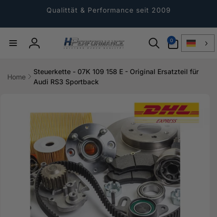
Direkt
zum
Qualittät & Performance seit 2009
Inhalt
0
0
Artikel
Einloggen
Steuerkette - 07K 109 158 E - Original Ersatzteil für
Home
Audi RS3 Sportback
ktinformationen
gen