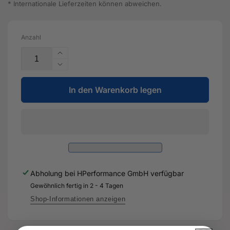
* Internationale Lieferzeiten können abweichen.
Anzahl
Erhöhe
die
Verringere
Menge
die
für
In den Warenkorb legen
Menge
Steuerkette
für
-
Steuerkette
07K
-
109
07K
158
109
E
158
-
E
Abholung bei
HPerformance GmbH
verfügbar
Original
-
Ersatzteil
Gewöhnlich fertig in 2 - 4 Tagen
Original
für
Ersatzteil
Shop-Informationen anzeigen
Audi
für
RS3
Audi
Sportback