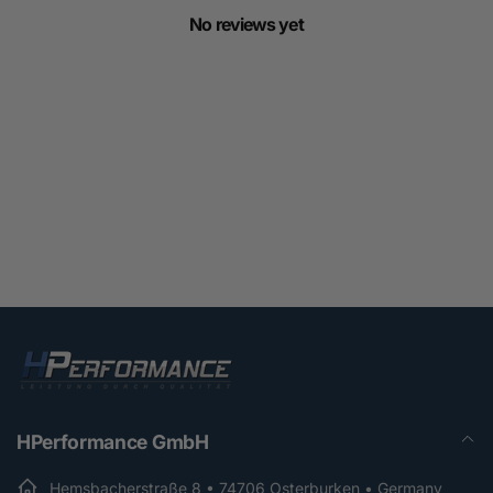
No reviews yet
HPerformance GmbH
Hemsbacherstraße 8 • 74706 Osterburken • Germany