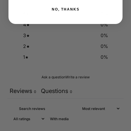
NO, THANKS
5
0
%
4
0
%
3
0
%
2
0
%
1
0
%
Ask a question
Write a review
Reviews
Questions
0
0
With media