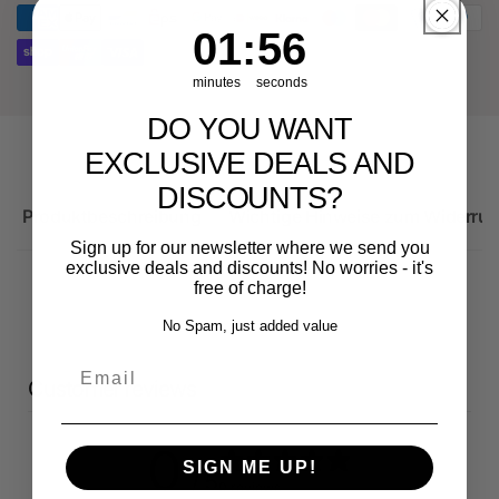
RS3
Sportback
1
:
Countdown ends in:
56
01
:
56
minutes
seconds
DO YOU WANT
EXCLUSIVE DEALS AND
DISCOUNTS?
Produktbeschreibung
Wichtige Hinweise zum Widerruf
Sign up for our newsletter where we send you
exclusive deals and discounts! No worries - it's
free of charge!
No Spam, just added value
Email
Customer reviews
0
SIGN ME UP!
/ 5
0 reviews