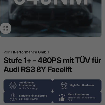
Von
HPerformance GmbH
Stufe 1+ - 480PS mit TÜV für
Audi RS3 8Y Facelift
Individuelle
Abstimmung
High End Hardware
auf ihr Fahrzeug
Mehr Emotionen
Einfache Finanzierung
Erleben Sie Ihr Fahrzeug
z.B. über PayPal
neu