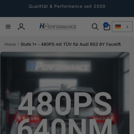
Direkt
zum
Qualittät & Performance seit 2009
Inhalt
0
0
Artikel
Einloggen
Home
Stufe 1+ - 480PS mit TÜV für Audi RS3 8Y Facelift
ktinformationen
gen