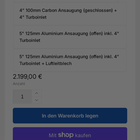
4" 100mm Carbon Ansaugung (geschlossen) +
4" Turboinlet
5" 125mm Aluminium Ansaugung (offen) inkl. 4"
Turboinlet
5" 125mm Aluminium Ansaugung (offen) inkl. 4"
Turboinlet + Luftleitblech
Normaler
2.199,00 €
Anzahl
Preis
Erhöhe
die
Verringere
Menge
die
für
In den Warenkorb legen
Menge
Stufe
für
1+
Stufe
-
1+