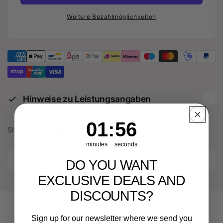
480PS
-
mit
480PS
Weitere Bezahlmöglichkeiten
TÜV
mit
für
TÜV
Audi
für
RS3
Audi
8Y
RS3
Facelift
8Y
Facelift
Hinweise zu Leistungsangaben
1
:
Countdown ends in:
55
01
:
55
Share
minutes
seconds
DO YOU WANT
EXCLUSIVE DEALS AND
DISCOUNTS?
Sign up for our newsletter where we send you