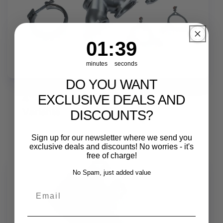
1
:
Countdown ends in:
38
01
:
38
minutes
seconds
DO YOU WANT
4'' Downpipes mit gewählter Kat
EXCLUSIVE DEALS AND
Variante
DISCOUNTS?
Sign up for our newsletter where we send you
exclusive deals and discounts! No worries - it's
free of charge!
No Spam, just added value
Email