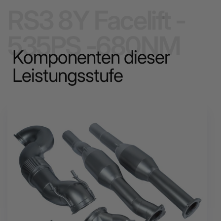
RS3 8Y Facelift -
535PS -680NM
Komponenten dieser
Leistungsstufe