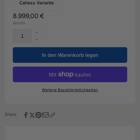
Catless Variante
Normaler
8.999,00 €
Anzahl
Preis
Erhöhe
die
Verringere
Menge
die
für
In den Warenkorb legen
Menge
Stufe
für
3
Stufe
Export
3
-
Export
535PS
-
Weitere Bezahlmöglichkeiten
für
535PS
Audi
für
RS3
Audi
8Y
RS3
Share
Facelift
8Y
Facelift