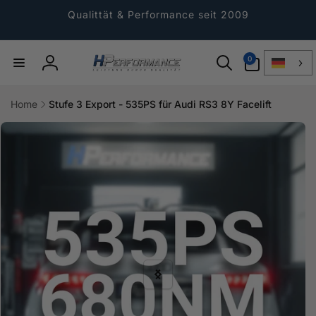
Direkt
zum
Qualittät & Performance seit 2009
Inhalt
0
0
Artikel
Einloggen
Home
Stufe 3 Export - 535PS für Audi RS3 8Y Facelift
ktinformationen
gen