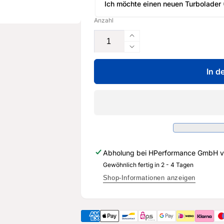
Ich möchte einen neuen Turbolader
Anzahl
Erhöhe
die
Verringere
Menge
die
für
In d
Menge
TC
für
Turbos
TC
X8
Turbos
+
X8
3,5&quot;
+
Downpipe
3,5&quot;
+
Downpipe
Abholung bei
HPerformance GmbH
v
Inlet
+
+
Gewöhnlich fertig in 2 - 4 Tagen
Inlet
Leitungen
+
Shop-Informationen anzeigen
+
Leitungen
Dichtungen
+
-
Dichtungen
Audi
-