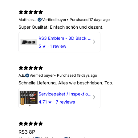
Matthias J.
Verified buyer
•
Purchased 17 days ago
Super Qualität! Einfach schön und dezent.
RS3 Emblem - 3D Black Edition - Schwarz/Schwarz Logo Modellschriftzug
5
★ ·
1 review
A.E.
Verified buyer
•
Purchased 19 days ago
Schnelle Lieferung. Alles wie beschrieben. Top.
Servicepaket / Inspektionspaket 1 mit Motul 300V 5W40 - 5W50 für alle 2.5 TFSI Modelle
4.71
★ ·
7 reviews
RS3 8P