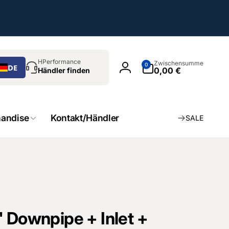
chen
0
HPerformance
Zwischensumme
0
DE
Artikel
0,00 €
Händler finden
Einloggen
andise
Kontakt/Händler
SALE
" Downpipe + Inlet +