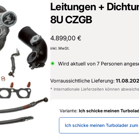
Leitungen + Dichtu
cher Straße 8
8U CZGB
sterburken
land
16487601
Normaler
4.899,00 €
Preis
inkl. MwSt.
Wird aktuell von
7
Personen anges
Vorraussichtliche Lieferung:
11.08.20
* Internationale Lieferzeiten können abweich
Variante:
Ich schicke meinen Turbola
Ich schicke meinen Turbolader zum