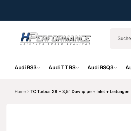
Direkt
zum
Inhalt
Audi RS3
Audi TT RS
Audi RSQ3
A
Home
TC Turbos X8 + 3,5" Downpipe + Inlet + Leitunge
Zu
HPe
Produktinformationen
springen
Ab
- 