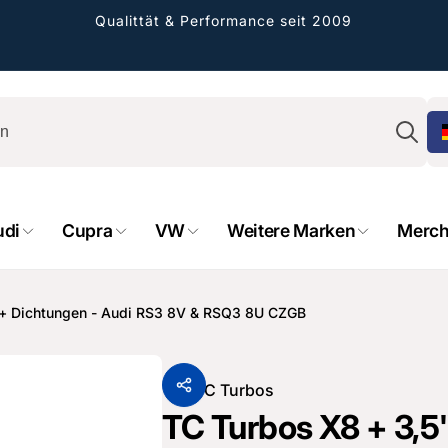
Qualittät & Performance seit 2009
Su
udi
Cupra
VW
Weitere Marken
Merch
n + Dichtungen - Audi RS3 8V & RSQ3 8U CZGB
rformance GmbH
Von
TC Turbos
TC Turbos X8 + 3,5
holung verfügbar, gewöhnlich fertig in 2
4 tagen