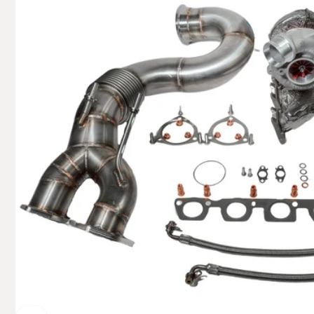
Hemsba
74706 O
Deutsch
+49629