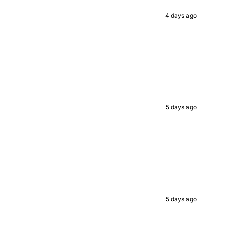
ed value
4 days ago
UP!
KS
5 days ago
5 days ago