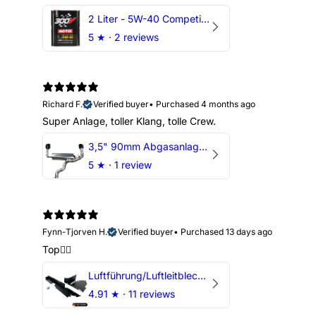
2 Liter - 5W-40 Competition 300V Motul Motoröl
5
★ ·
2 reviews
Richard F.
Verified buyer
•
Purchased 4 months ago
Super Anlage, toller Klang, tolle Crew.
3,5" 90mm Abgasanlage AUDI RSQ3 DNWA 2.5 TFSI
5
★ ·
1 review
Fynn-Tjorven H.
Verified buyer
•
Purchased 13 days ago
Top👍🏼
Luftführung/Luftleitblech 5" 125mm offene Ansaugung HPerformance
4.91
★ ·
11 reviews