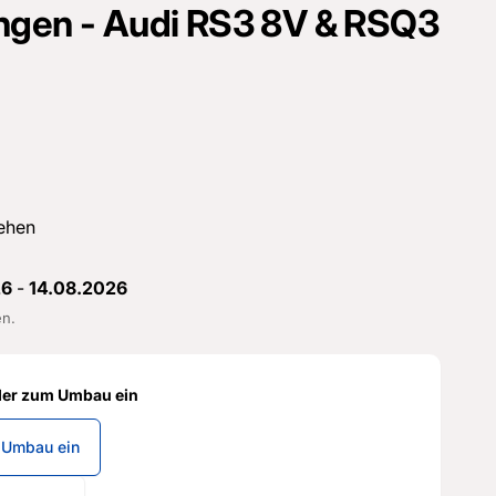
ngen - Audi RS3 8V & RSQ3
ehen
26
-
14.08.2026
en.
der zum Umbau ein
 Umbau ein