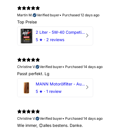
Martin M.
Verified buyer
•
Purchased 12 days ago
Top Preise
2 Liter - 5W-40 Competition 300V Motul Motoröl
5
★ ·
2 reviews
Christine V.
Verified buyer
•
Purchased 14 days ago
Passt perfekt. Lg
MANN Motorölfilter - Audi RS3 TTRS RSQ3 VZ5 - DAZ DNW
5
★ ·
1 review
Christine V.
Verified buyer
•
Purchased 14 days ago
Wie immer, 😊alles bestens. Danke.