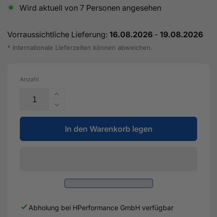
Wird aktuell von
7
Personen angesehen
Vorraussichtliche Lieferung:
16.08.2026
-
19.08.2026
* Internationale Lieferzeiten können abweichen.
Anzahl
Erhöhe
die
Verringere
Menge
die
für
In den Warenkorb legen
Menge
TS-
für
1
TS-
Performance
1
Turbolader
Performance
7170
Turbolader
(Kompakt)
7170
V-
(Kompakt)
Abholung bei
HPerformance GmbH
verfügbar
Band
V-