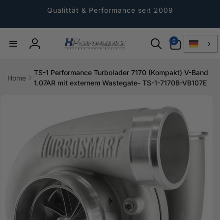
Direkt
zum
Qualittät & Performance seit 2009
Inhalt
0
0
Artikel
Einloggen
TS-1 Performance Turbolader 7170 (Kompakt) V-Band
Home
1.07AR mit externem Wastegate- TS-1-7170B-VB107E
ktinformationen
gen