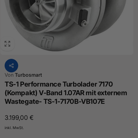
Von
Turbosmart
TS-1 Performance Turbolader 7170
(Kompakt) V-Band 1.07AR mit externem
Wastegate- TS-1-7170B-VB107E
Normaler
3.199,00 €
Preis
inkl. MwSt.