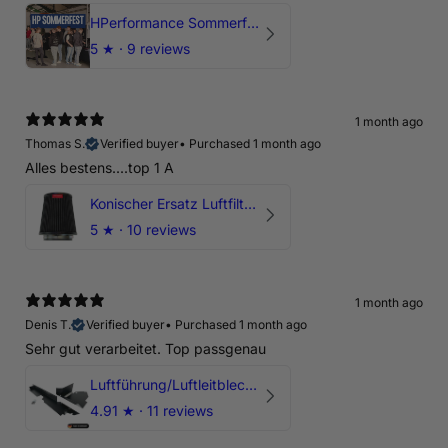
HPerformance Sommerfest 2026
5
★ ·
9 reviews
1 month ago
Thomas S.
Verified buyer
•
Purchased 1 month ago
Alles bestens....top 1 A
Konischer Ersatz Luftfilter Pilz - 4" & 5" Offene Ansaugung
5
★ ·
10 reviews
1 month ago
Denis T.
Verified buyer
•
Purchased 1 month ago
Sehr gut verarbeitet. Top passgenau
Luftführung/Luftleitblech 5" 125mm offene Ansaugung HPerformance
4.91
★ ·
11 reviews