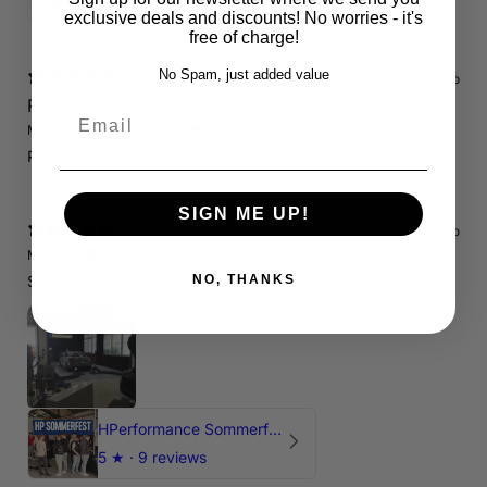
exclusive deals and discounts! No worries - it's
free of charge!
No Spam, just added value
16 days ago
RS3 8P
Email
Marcin J.
Verified buyer
Store review
Polecam !
SIGN ME UP!
16 days ago
Marcin J.
Verified buyer
•
Purchased 27 days ago
NO, THANKS
Świetnie spedzony czas , Pozdrawiam
HPerformance Sommerfest 2026
5
★ ·
9 reviews