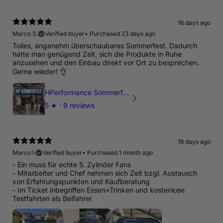
16 days ago
Marco S.
Verified buyer
•
Purchased 23 days ago
Tolles, angenehm überschaubares Sommerfest. Dadurch
hatte man genügend Zeit, sich die Produkte in Ruhe
anzusehen und den Einbau direkt vor Ort zu besprechen.
Gerne wieder! 👌
HPerformance Sommerfest 2026
5
★ ·
9 reviews
19 days ago
Marco I.
Verified buyer
•
Purchased 1 month ago
- Ein muss für echte 5. Zylinder Fans
- Mitarbeiter und Chef nehmen sich Zeit bzgl. Austausch
von Erfahrungspunkten und Kaufberatung
- Im Ticket inbegriffen Essen+Trinken und kostenlose
Testfahrten als Beifahrer