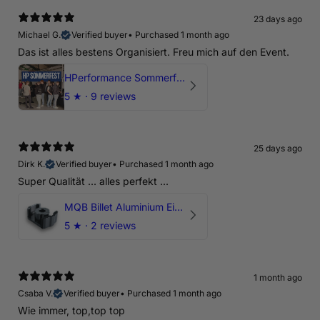
23 days ago
Michael G.
Verified buyer
•
Purchased 1 month ago
Das ist alles bestens Organisiert. Freu mich auf den Event.
HPerformance Sommerfest 2026
5
★ ·
9 reviews
25 days ago
Dirk K.
Verified buyer
•
Purchased 1 month ago
Super Qualität ... alles perfekt ...
MQB Billet Aluminium Einsatz Drehmomentstütze - DOGBONE für Audi RS3, TTRS, RSQ3
5
★ ·
2 reviews
1 month ago
Csaba V.
Verified buyer
•
Purchased 1 month ago
Wie immer, top,top top