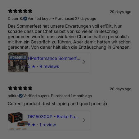
20 days ago
Dieter B.
Verified buyer
•
Purchased 27 days ago
Das Sommerfest hat unsere Erwartungen voll erfüllt. Nur
schade dass der Chef selbst von so vielen in Beschlag
genommen wurde, dass wir keine Chance hatten persönlich
mit ihm ein Gespräch zu führen. Aber damit hatten wir schon
gerechnet. Von daher hält sich die Enttäuschung in Grenzen.
HPerformance Sommerfest 2026
5
★ ·
9 reviews
20 days ago
mikko
Verified buyer
•
Purchased 1 month ago
Correct product, fast shipping and good price 👍
DB15030XP - Brake Pads Xtreme Performance | Front Axle
5
★ ·
1 review