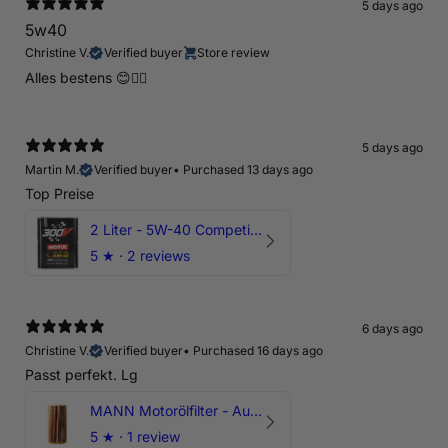
5 days ago
5w40
Christine V.
Verified buyer
Store review
Alles bestens 😊👍🏻
5 days ago
Martin M.
Verified buyer
•
Purchased 13 days ago
Top Preise
2 Liter - 5W-40 Competition 300V Motul Motoröl
5
★ ·
2 reviews
6 days ago
Christine V.
Verified buyer
•
Purchased 16 days ago
Passt perfekt. Lg
MANN Motorölfilter - Audi RS3 TTRS RSQ3 VZ5 - DAZ DNW
5
★ ·
1 review