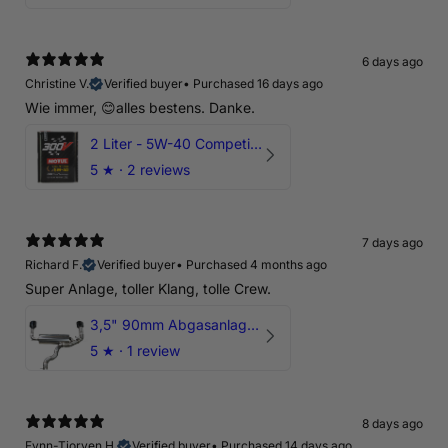
6 days ago
Christine V.
Verified buyer
•
Purchased 16 days ago
Wie immer, 😊alles bestens. Danke.
2 Liter - 5W-40 Competition 300V Motul Motoröl
5
★ ·
2 reviews
7 days ago
Richard F.
Verified buyer
•
Purchased 4 months ago
Super Anlage, toller Klang, tolle Crew.
3,5" 90mm Abgasanlage AUDI RSQ3 DNWA 2.5 TFSI
5
★ ·
1 review
8 days ago
Fynn-Tjorven H.
Verified buyer
•
Purchased 14 days ago