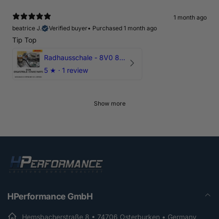
1 month ago
beatrice J.
Verified buyer
•
Purchased 1 month ago
Tip Top
Radhausschale - 8V0 821 191 C - Original Ersatzteil für Audi RS3 Sportback
5
★ ·
1 review
Show more
HPerformance GmbH
Hemsbacherstraße 8 • 74706 Osterburken • Germany