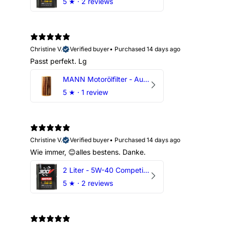
5
★ ·
2 reviews
Christine V.
Verified buyer
•
Purchased 14 days ago
Passt perfekt. Lg
MANN Motorölfilter - Audi RS3 TTRS RSQ3 VZ5 - DAZ DNW
5
★ ·
1 review
Christine V.
Verified buyer
•
Purchased 14 days ago
Wie immer, 😊alles bestens. Danke.
2 Liter - 5W-40 Competition 300V Motul Motoröl
5
★ ·
2 reviews