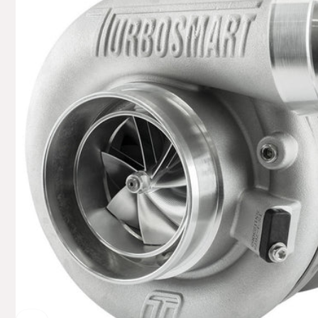
74706 O
Deutsch
+49629