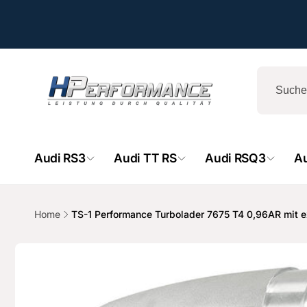
Direkt
zum
Inhalt
Audi RS3
Audi TT RS
Audi RSQ3
A
Home
TS-1 Performance Turbolader 7675 T4 0,96AR mit
HPe
Zu
Produktinformationen
springen
Ab
- 
Hemsba