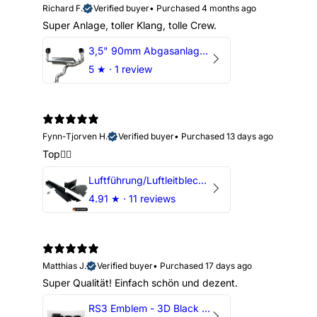
Richard F.
Verified buyer
•
Purchased 4 months ago
Super Anlage, toller Klang, tolle Crew.
3,5" 90mm Abgasanlage AUDI RSQ3 DNWA 2.5 TFSI
5
★ ·
1 review
Fynn-Tjorven H.
Verified buyer
•
Purchased 13 days ago
Top👍🏼
Luftführung/Luftleitblech 5" 125mm offene Ansaugung HPerformance
4.91
★ ·
11 reviews
Matthias J.
Verified buyer
•
Purchased 17 days ago
Super Qualität! Einfach schön und dezent.
RS3 Emblem - 3D Black Edition - Schwarz/Schwarz Logo Modellschriftzug