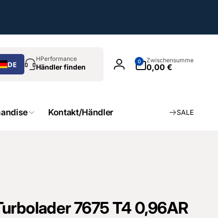
chen
0
HPerformance
Zwischensumme
0
DE
Artikel
0,00 €
Händler finden
Einloggen
andise
Kontakt/Händler
SALE
Turbolader 7675 T4 0,96AR