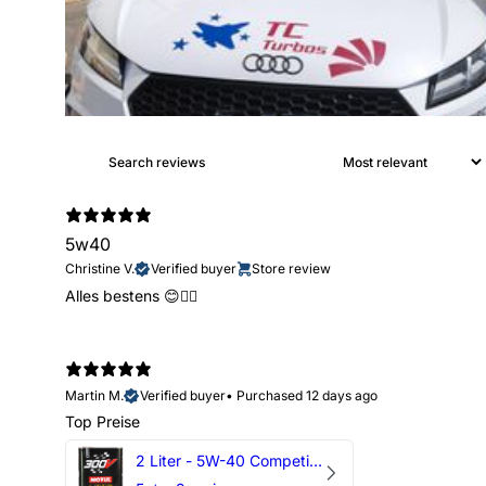
5w40
Christine V.
Verified buyer
Store review
Alles bestens 😊👍🏻
Martin M.
Verified buyer
•
Purchased 12 days ago
Top Preise
2 Liter - 5W-40 Competition 300V Motul Motoröl