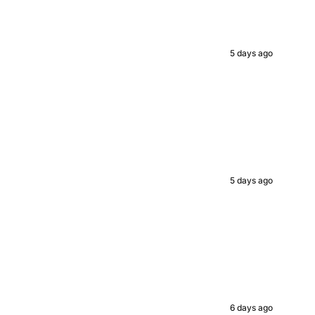
ed value
5 days ago
UP!
KS
5 days ago
6 days ago