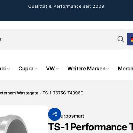
Qualittät & Performance seit 2009
Su
udi
Cupra
VW
Weitere Marken
Merch
 externem Wastegate - TS-1-7675C-T4096E
rformance GmbH
holung verfügbar, gewöhnlich fertig in 2
Von
Turbosmart
4 tagen
TS-1 Performance 
cher Straße 8