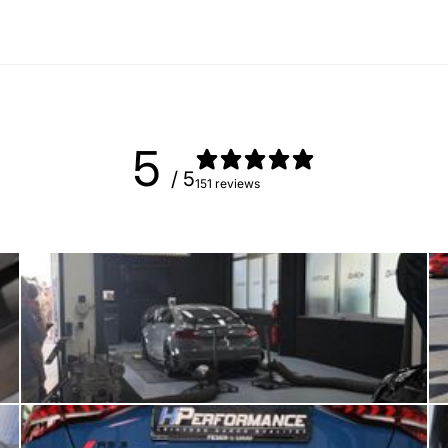
5
/ 5
151 reviews