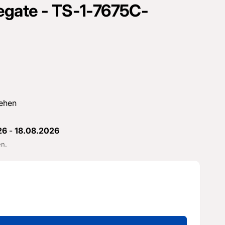
egate - TS-1-7675C-
ehen
26
-
18.08.2026
en.