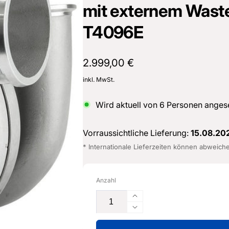
mit externem Wast
sterburken
land
T4096E
16487601
Normaler
2.999,00 €
Preis
inkl. MwSt.
Wird aktuell von
6
Personen anges
Vorraussichtliche Lieferung:
15.08.20
* Internationale Lieferzeiten können abweich
Anzahl
Erhöhe
die
Verringere
Menge
die