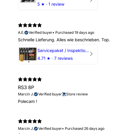
5
★ ·
1 review
A.E.
Verified buyer
•
Purchased 19 days ago
Schnelle Lieferung. Alles wie beschrieben. Top.
Servicepaket / Inspektionspaket 1 mit Motul 300V 5W40 - 5W50 für alle 2.5 TFSI Modelle
4.71
★ ·
7 reviews
RS3 8P
Marcin J.
Verified buyer
Store review
Polecam !
Marcin J.
Verified buyer
•
Purchased 26 days ago