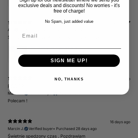
5
★ ·
1 review
exclusive deals and discounts! No worries - it's
free of charge!
No Spam, just added value
14 days ago
A.E.
Verified buyer
•
Purchased 21 days ago
Email
Schnelle Lieferung. Alles wie beschrieben. Top.
Servicepaket / Inspektionspaket 1 mit Motul 300V 5W40 - 5W50 für alle 2.5 TFSI Modelle
4.71
★ ·
7 reviews
SIGN ME UP!
16 days ago
NO, THANKS
RS3 8P
Marcin J.
Verified buyer
Store review
Polecam !
16 days ago
Marcin J.
Verified buyer
•
Purchased 28 days ago
Świetnie spedzony czas , Pozdrawiam