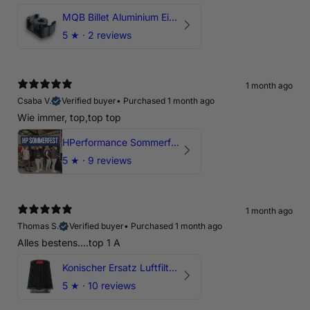
MQB Billet Aluminium Einsatz Drehmomentstütze - DOGBONE für Audi RS3, TTRS, RSQ3
5
★ ·
2 reviews
1 month ago
Csaba V.
Verified buyer
•
Purchased 1 month ago
Wie immer, top,top top
HPerformance Sommerfest 2026
5
★ ·
9 reviews
1 month ago
Thomas S.
Verified buyer
•
Purchased 1 month ago
Alles bestens....top 1 A
Konischer Ersatz Luftfilter Pilz - 4" & 5" Offene Ansaugung
5
★ ·
10 reviews