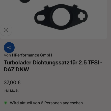
Von
HPerformance GmbH
Turbolader Dichtungssatz für 2.5 TFSI -
DAZ DNW
Normaler
37,00 €
Preis
inkl. MwSt.
Wird aktuell von
6
Personen angesehen