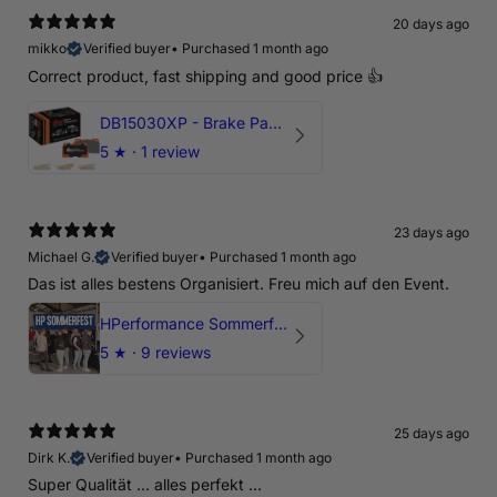
20 days ago
mikko
Verified buyer
•
Purchased 1 month ago
Correct product, fast shipping and good price 👍
DB15030XP - Brake Pads Xtreme Performance | Front Axle
5
★ ·
1 review
23 days ago
Michael G.
Verified buyer
•
Purchased 1 month ago
Das ist alles bestens Organisiert. Freu mich auf den Event.
HPerformance Sommerfest 2026
5
★ ·
9 reviews
25 days ago
Dirk K.
Verified buyer
•
Purchased 1 month ago
Super Qualität ... alles perfekt ...