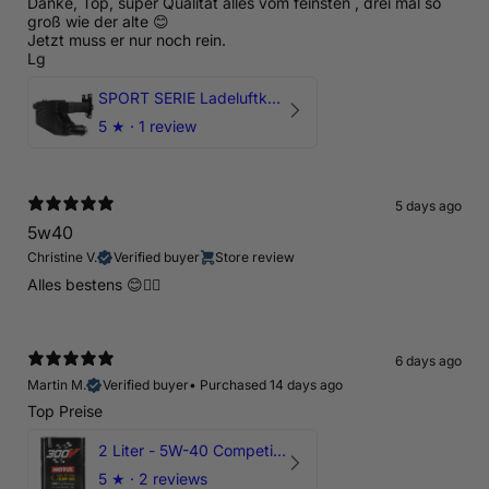
Danke, Top, super Qualität alles vom feinsten , drei mal so
groß wie der alte 😊
Jetzt muss er nur noch rein.
Lg
SPORT SERIE Ladeluftkühler mit TÜV für Audi RSQ3 F3 ab 2019 - DNWA
5
★ ·
1 review
5 days ago
5w40
Christine V.
Verified buyer
Store review
Alles bestens 😊👍🏻
6 days ago
Martin M.
Verified buyer
•
Purchased 14 days ago
Top Preise
2 Liter - 5W-40 Competition 300V Motul Motoröl
5
★ ·
2 reviews