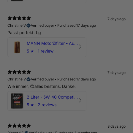
7 days ago
Christine V.
Verified buyer
•
Purchased 17 days ago
Passt perfekt. Lg
MANN Motorölfilter - Audi RS3 TTRS RSQ3 VZ5 - DAZ DNW
5
★ ·
1 review
7 days ago
Christine V.
Verified buyer
•
Purchased 17 days ago
Wie immer, 😊alles bestens. Danke.
2 Liter - 5W-40 Competition 300V Motul Motoröl
5
★ ·
2 reviews
8 days ago
Richard F.
Verified buyer
•
Purchased 4 months ago