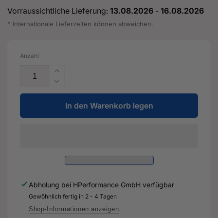
Vorraussichtliche Lieferung:
13.08.2026
-
16.08.2026
* Internationale Lieferzeiten können abweichen.
Anzahl
Erhöhe
die
Verringere
Menge
die
für
In den Warenkorb legen
Menge
Turbolader
für
Dichtungssatz
Turbolader
für
Dichtungssatz
2.5
für
TFSI
2.5
-
TFSI
DAZ
-
Abholung bei
HPerformance GmbH
verfügbar
DNW
DAZ
Gewöhnlich fertig in 2 - 4 Tagen
DNW
Shop-Informationen anzeigen