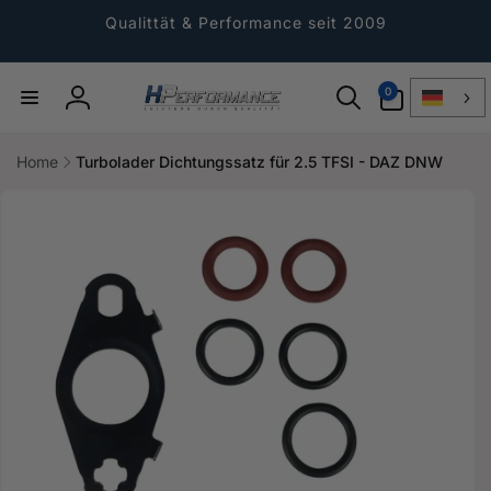
Direkt
zum
Qualittät & Performance seit 2009
Inhalt
0
0
Artikel
Einloggen
Home
Turbolader Dichtungssatz für 2.5 TFSI - DAZ DNW
ktinformationen
gen