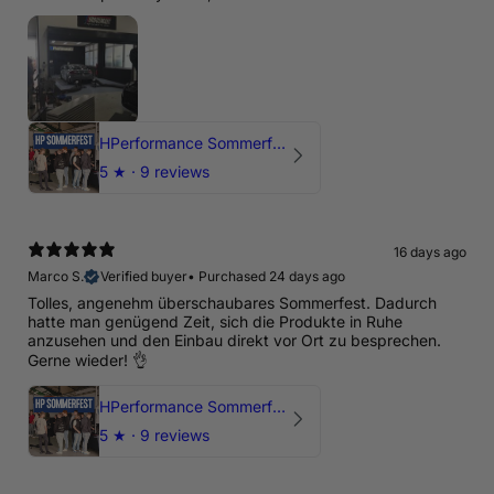
HPerformance Sommerfest 2026
5
★ ·
9 reviews
16 days ago
Marco S.
Verified buyer
•
Purchased 24 days ago
Tolles, angenehm überschaubares Sommerfest. Dadurch
hatte man genügend Zeit, sich die Produkte in Ruhe
anzusehen und den Einbau direkt vor Ort zu besprechen.
Gerne wieder! 👌
HPerformance Sommerfest 2026
5
★ ·
9 reviews