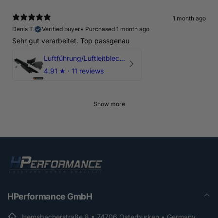
1 month ago
Denis T.
Verified buyer
•
Purchased 1 month ago
Sehr gut verarbeitet. Top passgenau
Luftführung/Luftleitblech 5" 125mm offene Ansaugung HPerformance
4.91
★ ·
11 reviews
Show more
HPerformance GmbH
Hemsbacherstraße 8 • 74706 Osterburken • Germany